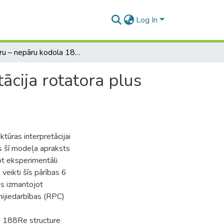
Log In
Nepāru – nepāru kodola 188Re struktūras interpretācija rotatora plus divu kvazidaļiņu modeļa ietvaros
ācija rotatora plus
tūras interpretācijai
s šī modeļa apraksts
ot eksperimentāli
eikti šīs pārības 6
os izmantojot
mijiedarbības (RPC)
s 188Re structure