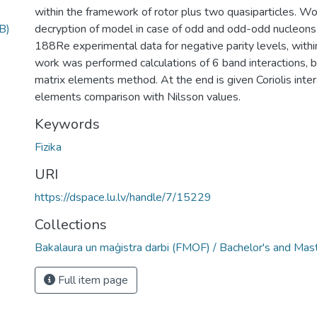
within the framework of rotor plus two quasiparticles. Wo
B)
decryption of model in case of odd and odd-odd nucleons
188Re experimental data for negative parity levels, with
work was performed calculations of 6 band interactions, b
matrix elements method. At the end is given Coriolis inte
elements comparison with Nilsson values.
Keywords
Fizika
URI
https://dspace.lu.lv/handle/7/15229
Collections
Bakalaura un maģistra darbi (FMOF) / Bachelor's and Mas
Full item page