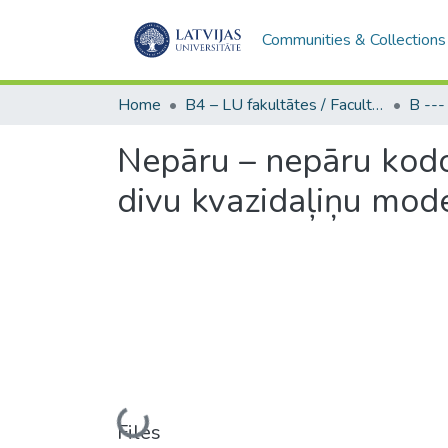
Communities & Collections
Home
B4 – LU fakultātes / Faculties of the UL
Nepāru – nepāru kodol
divu kvazidaļiņu mode
Loading...
Files