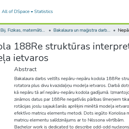
All of DSpace
Statistics
B --- Bij. Fizikas, matemātikas un optometrijas fakultātes studentu noslēguma darbi / Faculty of Physics, Mathematics and Optometry - Graduate works
Bakalaura un maģistra darbi (FMOF) / Bachelor's and Master's theses
a 188Re struktūras interpret
ļa ietvaros
Abstract
Bakalaura darbs veltīts nepāru-nepāru kodola 188Re struk
rotatora plus divu kvazidaļiņu modeļa ietvaros. Darbā dot
kā nepāru tā arī nepāru-nepāru kodola gadījumā. Izmantoj
zināmos datus par 188Re negatīvās pārības līmeņiem tika v
rotācijas joslu sajaukšanās aprēķini minētā modeļa ietvar
efektīvo matricu elementu metodi. Dots iegūto Koriolisa 
matricu elementu salīdzinājums ar to Nilssona vērtībām.
Bachelor work is dedicated to describe odd-odd nucleon