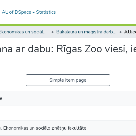
All of DSpace
Statistics
A -- Ekonomikas un sociālo zinātņu fakultāte / Faculty of Economics and Social Sciences
Bakalaura un maģistra darbi (ESZF) / Bachelor's and Master's theses
na ar dabu: Rīgas Zoo viesi, i
Simple item page
te
e. Ekonomikas un sociālo zinātņu fakultāte