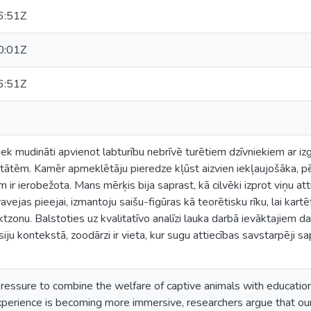
6:51Z
0:01Z
6:51Z
ek mudināti apvienot labturību nebrīvē turētiem dzīvniekiem ar iz
tātēm. Kamēr apmeklētāju pieredze kļūst aizvien iekļaujošāka, pē
 ir ierobežota. Mans mērķis bija saprast, kā cilvēki izprot viņu 
ejas pieejai, izmantoju saišu-figūras kā teorētisku rīku, lai kartē
zonu. Balstoties uz kvalitatīvo analīzi lauka darbā ievāktajiem da
ju kontekstā, zoodārzi ir vieta, kur sugu attiecības savstarpēji s
essure to combine the welfare of captive animals with educationa
xperience is becoming more immersive, researchers argue that our