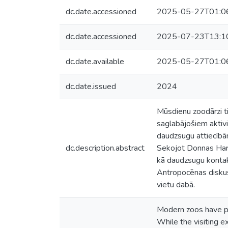
dc.date.accessioned
2025-05-27T01:0
dc.date.accessioned
2025-07-23T13:1
dc.date.available
2025-05-27T01:0
dc.date.issued
2024
Mūsdienu zoodārzi ti
saglabājošiem aktivi
daudzsugu attiecībām
dc.description.abstract
Sekojot Donnas Harav
kā daudzsugu kontakt
Antropocēnas diskusi
vietu dabā.
Modern zoos have pr
While the visiting e