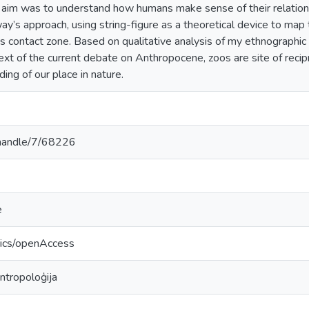
e aim was to understand how humans make sense of their relation
y’s approach, using string-figure as a theoretical device to map
s contact zone. Based on qualitative analysis of my ethnographic 
ext of the current debate on Anthropocene, zoos are site of reci
ing of our place in nature.
v/handle/7/68226
e
tics/openAccess
antropoloģija