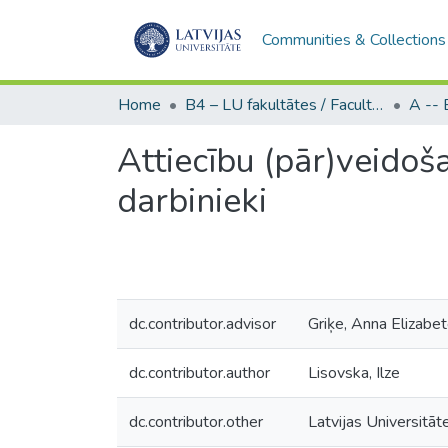
Communities & Collections
Home
B4 – LU fakultātes / Faculties of the UL
Attiecību (pār)veidoša
darbinieki
dc.contributor.advisor
Griķe, Anna Elizabe
dc.contributor.author
Lisovska, Ilze
dc.contributor.other
Latvijas Universitāt