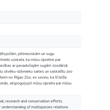
glītojošām, pētnieciskām un sugu
tnieki uzskata, ka mūsu izpratne par
attiecības ar pavadošajām sugām zoodārzā.
tu cilvēku-dzīvnieku saites un saskatītu zoo
tiem no Rīgas Zoo, es secinu, ka šī brīža
apinās, atspoguļojot mūsu izpratni par mūsu
l, research and conservation efforts.
 understanding of multispecies relations