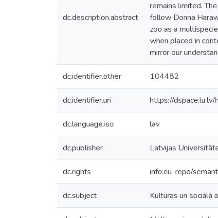
remains limited. Th
dc.description.abstract
follow Donna Harawa
zoo as a multispecie
when placed in cont
mirror our understand
dc.identifier.other
104482
dc.identifier.uri
https://dspace.lu.l
dc.language.iso
lav
dc.publisher
Latvijas Universitāt
dc.rights
info:eu-repo/seman
dc.subject
Kultūras un sociālā 