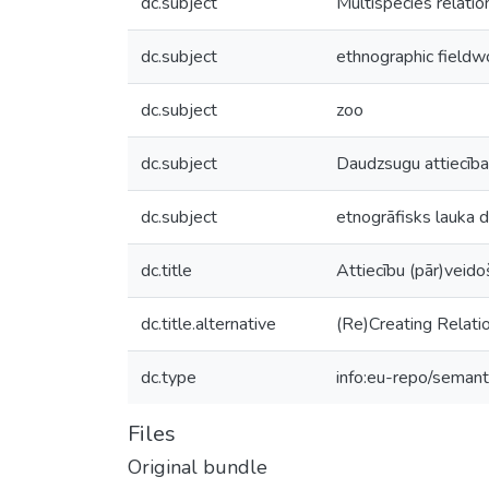
dc.subject
Multispecies relatio
dc.subject
ethnographic fieldw
dc.subject
zoo
dc.subject
Daudzsugu attiecīb
dc.subject
etnogrāfisks lauka 
dc.title
Attiecību (pār)veidoš
dc.title.alternative
(Re)Creating Relati
dc.type
info:eu-repo/semant
Files
Original bundle