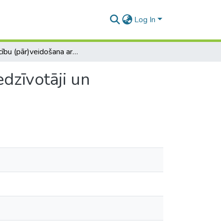
Log In
Attiecību (pār)veidošana ar dabu: Rīgas Zoo viesi, iedzīvotāji un darbinieki
edzīvotāji un