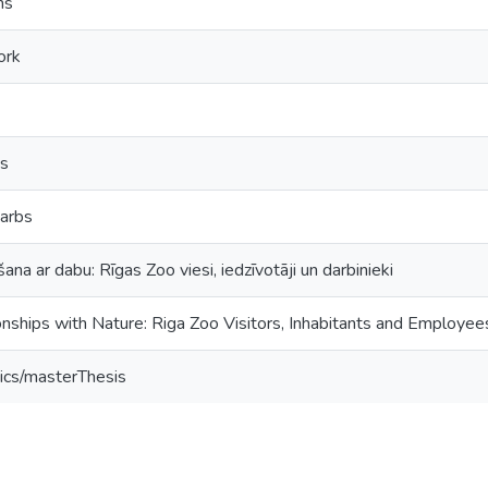
ns
ork
as
darbs
ana ar dabu: Rīgas Zoo viesi, iedzīvotāji un darbinieki
onships with Nature: Riga Zoo Visitors, Inhabitants and Employee
ics/masterThesis