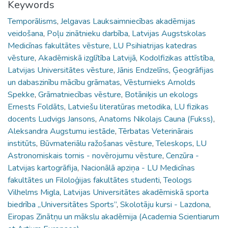
Keywords
Temporālisms
,
Jelgavas Lauksaimniecības akadēmijas
veidošana
,
Poļu zinātnieku darbība
,
Latvijas Augstskolas
Medicīnas fakultātes vēsture
,
LU Psihiatrijas katedras
vēsture
,
Akadēmiskā izglītība Latvijā
,
Kodolfizikas attīstība
,
Latvijas Universitātes vēsture
,
Jānis Endzelīns
,
Ģeogrāfijas
un dabaszinību mācību grāmatas
,
Vēsturnieks Arnolds
Spekke
,
Grāmatniecības vēsture
,
Botāniķis un ekologs
Ernests Foldāts
,
Latviešu literatūras metodika
,
LU fizikas
docents Ludvigs Jansons
,
Anatoms Nikolajs Cauna (Fukss)
,
Aleksandra Augstumu iestāde
,
Tērbatas Veterinārais
institūts
,
Būvmateriālu ražošanas vēsture
,
Teleskops
,
LU
Astronomiskais tornis - novērojumu vēsture
,
Cenzūra -
Latvijas kartogrāfija
,
Nacionālā apziņa - LU Medicīnas
fakultātes un Filoloģijas fakultātes studenti
,
Teologs
Vilhelms Migla
,
Latvijas Universitātes akadēmiskā sporta
biedrība „Universitātes Sports”
,
Skolotāju kursi - Lazdona
,
Eiropas Zinātņu un mākslu akadēmija (Academia Scientiarum