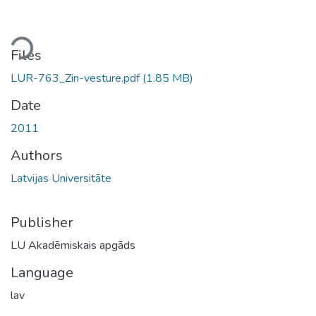
ding...
Files
LUR-763_Zin-vesture.pdf
(1.85 MB)
Date
2011
Authors
Latvijas Universitāte
Publisher
LU Akadēmiskais apgāds
Language
lav