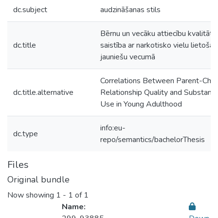
dc.subject
audzināšanas stils
Bērnu un vecāku attiecību kvalitāte
dc.title
saistība ar narkotisko vielu lietoša
jauniešu vecumā
Correlations Between Parent-Chil
dc.title.alternative
Relationship Quality and Substanc
Use in Young Adulthood
info:eu-
dc.type
repo/semantics/bachelorThesis
Files
Original bundle
Now showing
1 - 1 of 1
Name: