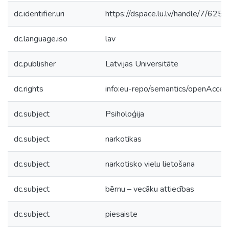
dc.identifier.uri
https://dspace.lu.lv/handle/7/625
dc.language.iso
lav
dc.publisher
Latvijas Universitāte
dc.rights
info:eu-repo/semantics/openAcces
dc.subject
Psiholoģija
dc.subject
narkotikas
dc.subject
narkotisko vielu lietošana
dc.subject
bērnu – vecāku attiecības
dc.subject
piesaiste