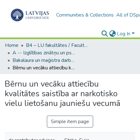
Communities & Collections
All of DSp
Log In
Home
B4 – LU fakultātes / Faculties of the UL
A -- Izglītības zinātņu un psiholoģijas fakultāte / Faculty of Education Sciences and Psychology
Bakalaura un maģistra darbi (PPMF) / Bachelor's and Master's theses
Bērnu un vecāku attiecību kvalitātes saistība ar narkotisko vielu lietošanu jauniešu vecumā
Bērnu un vecāku attiecību
kvalitātes saistība ar narkotisko
vielu lietošanu jauniešu vecumā
Simple item page