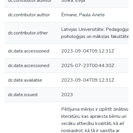
dc.contributor.advisor
Strika, Evija
dc.contributor.author
Ērmane, Paula Anete
Latvijas Universitāte. Pedagoģijas,
dc.contributor.other
psiholoģijas un mākslas fakultāte
dc.date.accessioned
2023-09-04T09:12:31Z
dc.date.accessioned
2025-07-23T00:44:30Z
dc.date.available
2023-09-04T09:12:31Z
dc.date.issued
2023
Pētījuma mērķis ir izpētīt zinātnisk
literatūru, kas apraksta bērnu un
vecāku attiecību kvalitāti, kā arī
noskaidrot, kā tā ir saistīta ar