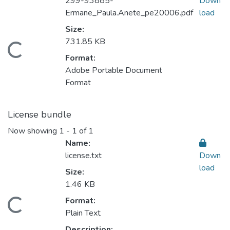
299-93885-
Down
Ermane_Paula.Anete_pe20006.pdf
load
Size:
731.85 KB
ading...
Format:
Adobe Portable Document
Format
License bundle
Now showing
1 - 1 of 1
Name:
license.txt
Down
load
Size:
1.46 KB
Format:
ading...
Plain Text
Description: