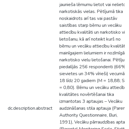
jaunieša lēmumu lietot vai nelietot
narkotiskās vielas. Pētījumā tika
noskaidrots arī tas vai pastāv
saistības starp bērnu un vecāku
attiecību kvalitāti un narkotisko vie
lietošanu, kā arī noteikt kurš no
bērnu un vecāku attiecību kvalitāte
mainīgajiem lielumiem ir nozīmīgāk
narkotisko vielu lietošanai. Pētījum
piedalījās 256 respondenti (66%
sievietes un 34% vīrieši) vecumā n
18 līdz 20 gadiem (M = 18,88; SD
= 0,80). Bērnu un vecāku attiecību
kvalitātes novērtēšanai tika
izmantotas 3 aptaujas – Vecāku
dc.description.abstract
audzināšanas stila aptauja (Parenta
Authority Questionnaire, Buri,
1991), Vecāku pārraudzības aptauj