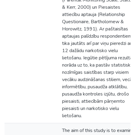
(Parental Monitoring Scale, Stattin
& Kerr, 2000) un Piesaistes
attiecību aptauja (Relationship
Questionaire, Bartholomew &
Horowitz, 1991). Ar paštaisītas
aptaujas palīdzību respondentiem
tika jautāts arī par viņu pieredzi ar
12 dažādu narkotisko vielu
lietošanu. Iegūtie pētījuma rezultāti
norāda uz to, ka pastāv statistiski
nozīmīgas saistības starp visiem
vecāku audzināšanas stiliem, vecāk
informētību, pusaudža atklātību,
pusaudža kontroles izjūtu, drošo
piesaisti, attiecībām pārņemto
piesaisti un narkotisko vielu
lietošanu.
The aim of this study is to examine