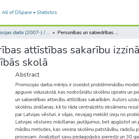
All of DSpace
Statistics
Promocijas darbi (2007-) / Theses PhD
Personības un sabiedrības attīstības sakarību izzināšana Latvijas vēstures problēmmācībās skolā
ības attīstības sakarību izzin
ībās skolā
Abstract
Promocijas darba mērķis ir izveidot problēmmācību modeli
apguvei vidusskolā, kas nodrošinātu skolēnu izpratni un pi
un sabiedrības attiecību attīstības sakarībām. Autors uzska
skolēnu zināšanas, kā to rāda centralizēto eksāmenu rezu
par Latvijas vēsturi, ir vājas, nevajag meklēt izeju no prob
Latvijas vēstures mācīšanas jautājumus, bet apgūstot un p
mācību metodes, kas veicina skolēnu patstāvību, radošu p
procesam. Analizējot savu pedagoģisko pieredzi un 30 ga