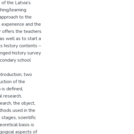
 of the Latvia’s
ching/learning
approach to the
l experience and the
r offers the teachers
s well as to start a
’s history contents –
ranged history survey
econdary school
ntroduction, two
uction of the
 is defined,
al research,
earch, the object,
thods used in the
 stages, scientific
eoretical basis is
agogical aspects of