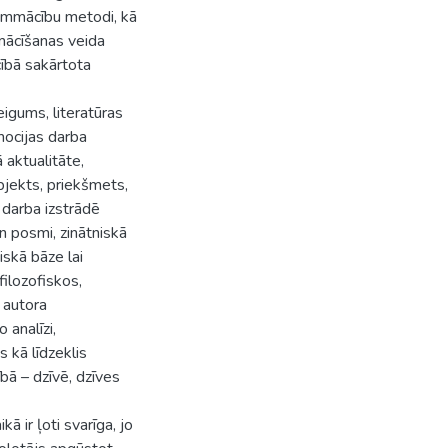
lēmmācību metodi, kā
 mācīšanas veida
ībā sakārtota
igums, literatūras
mocijas darba
 aktualitāte,
bjekts, priekšmets,
s darba izstrādē
 posmi, zinātniskā
iskā bāze lai
filozofiskos,
 autora
analīzi,
 kā līdzeklis
bā – dzīvē, dzīves
 ir ļoti svarīga, jo