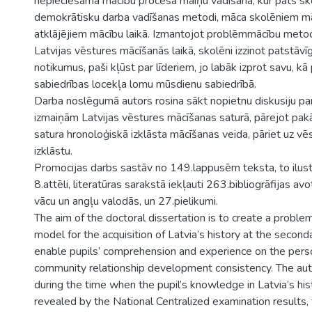
nepieciešama mācību procesa maiņu vadīšana, kur pats sk
demokrātisku darba vadīšanas metodi, māca skolēniem māc
atklājējiem mācību laikā. Izmantojot problēmmācību metodi
Latvijas vēstures mācīšanās laikā, skolēni izzinot patstāvī
notikumus, paši kļūst par līderiem, jo labāk izprot savu, kā
sabiedrības locekļa lomu mūsdienu sabiedrībā.
Darba noslēgumā autors rosina sākt nopietnu diskusiju p
izmaiņām Latvijas vēstures mācīšanas saturā, pārejot pak
satura hronoloģiskā izklāsta mācīšanas veida, pāriet uz v
izklāstu.
Promocijas darbs sastāv no 149.lappusēm teksta, to ilust
8.attēli, literatūras sarakstā iekļauti 263.bibliogrāfijas avot
vācu un angļu valodās, un 27.pielikumi.
The aim of the doctoral dissertation is to create a probl
model for the acquisition of Latvia’s history at the seconda
enable pupils’ comprehension and experience on the pers
community relationship development consistency. The aut
during the time when the pupil’s knowledge in Latvia’s histo
revealed by the National Centralized examination results, 