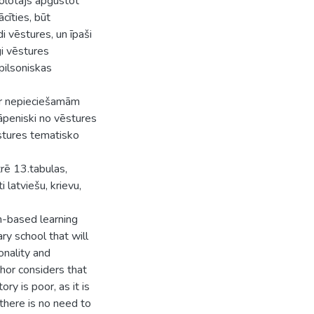
olotājs apgūstot
īties, būt
 vēstures, un īpaši
gi vēstures
 pilsoniskas
ar nepieciešamām
āpeniski no vēstures
ēstures tematisko
rē 13.tabulas,
i latviešu, krievu,
em-based learning
ry school that will
onality and
hor considers that
ry is poor, as it is
there is no need to