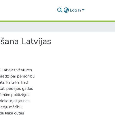
Log In
āšana Latvijas
 Latvijas vēstures
eredzi par personību
ta, ka laika, kad
ltāti pēdējos gados
lēmām politizējot
ielietojot jaunas
ieeju mācību
du laikā gūtās