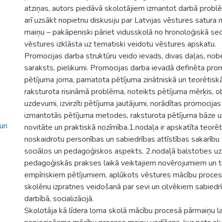
atziņas, autors piedāvā skolotājiem izmantot darbā prob
arī uzsākt nopietnu diskusiju par Latvijas vēstures satura
maiņu – pakāpeniski pāriet vidusskolā no hronoloģiskā sec
vēstures izklāsta uz tematiski veidotu vēstures apskatu.
Promocijas darba struktūru veido ievads, divas daļas, nobe
saraksts, pielikumi. Promocijas darba ievadā definēta pro
pētījuma joma, pamatota pētījuma zinātniskā un teorētiskā
raksturota risināmā problēma, noteikts pētījuma mērķis, o
uzdevumi, izvirzīti pētījuma jautājumi, norādītas promocija
izmantotās pētījuma metodes, raksturota pētījuma bāze un
 un
novitāte un praktiskā nozīmība.1.nodaļa ir apskatīta teorēt
noskaidrotu personības un sabiedrības attīstības sakarību 
sociālos un pedagoģiskos aspekts. 2.nodaļā balstoties uz
pedagoģiskās prakses laikā veiktajiem novērojumiem un to 
empīriskiem pētījumiem, aplūkots vēstures mācību process
skolēnu izpratnes veidošanā par sevi un cilvēkiem sabiedrī
darbībā, socializācijā.
Skolotāja kā līdera loma skolā mācību procesā pārmaiņu laikā