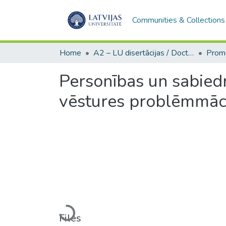
Communities & Collections
Home
A2 – LU disertācijas / Doctoral theses UL
Personības un sabiedr
vēstures problēmmāc
Loading...
Files