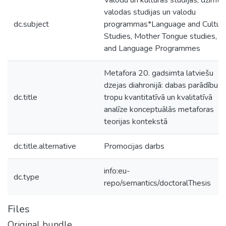
Valodu un kultūras studijas, dzimtā
valodas studijas un valodu
dc.subject
programmas*Language and Cultur
Studies, Mother Tongue studies,
and Language Programmes
Metafora 20. gadsimta latviešu
dzejas diahronijā: dabas parādību
dc.title
tropu kvantitatīvā un kvalitatīvā
analīze konceptuālās metaforas
teorijas kontekstā
dc.title.alternative
Promocijas darbs
info:eu-
dc.type
repo/semantics/doctoralThesis
Files
Original bundle