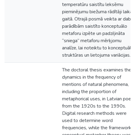
temperatūru saistītu leksēmu
pieminējumu biežuma rādītāji laika
gaitā. Otrajā posmā veikta ar daba
parādībām saistīto konceptuālo
metaforu izpēte un padziļināta
“sniega” metaforu mērķjomu
analīze, lai noteiktu to konceptuālā
struktūras un lietojuma variācijas.
The doctoral thesis examines the
dynamics in the frequency of
mentions of natural phenomena,
including the proportion of
metaphorical uses, in Latvian poetr
from the 1920s to the 1990s.
Digital research methods were
used to determine word
frequencies, while the framework o