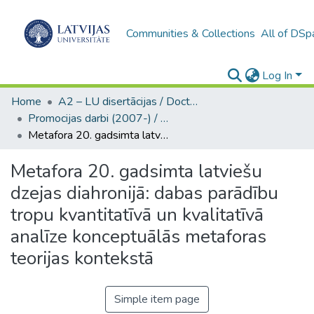
Communities & Collections
All of DSp
Log In
Home
A2 – LU disertācijas / Doctoral theses UL
Promocijas darbi (2007-) / Theses PhD
Metafora 20. gadsimta latviešu dzejas diahronijā: dabas parādību tropu kvantitatīvā un kvalitatīvā analīze konceptuālās metaforas teorijas kontekstā
Metafora 20. gadsimta latviešu
dzejas diahronijā: dabas parādību
tropu kvantitatīvā un kvalitatīvā
analīze konceptuālās metaforas
teorijas kontekstā
Simple item page