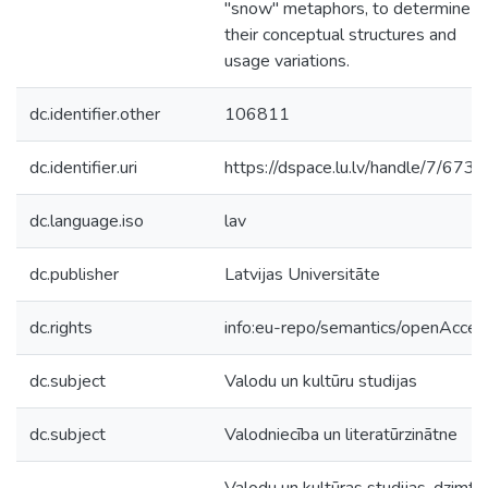
"snow" metaphors, to determine
their conceptual structures and
usage variations.
dc.identifier.other
106811
dc.identifier.uri
https://dspace.lu.lv/handle/7/673
dc.language.iso
lav
dc.publisher
Latvijas Universitāte
dc.rights
info:eu-repo/semantics/openAcces
dc.subject
Valodu un kultūru studijas
dc.subject
Valodniecība un literatūrzinātne