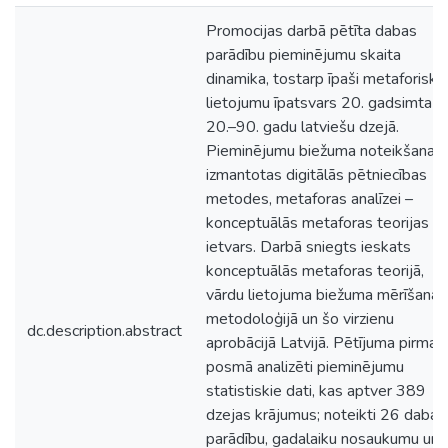
Promocijas darbā pētīta dabas
parādību pieminējumu skaita
dinamika, tostarp īpaši metaforisko
lietojumu īpatsvars 20. gadsimta
20.–90. gadu latviešu dzejā.
Pieminējumu biežuma noteikšanai
izmantotas digitālās pētniecības
metodes, metaforas analīzei –
konceptuālās metaforas teorijas
ietvars. Darbā sniegts ieskats
konceptuālās metaforas teorijā,
vārdu lietojuma biežuma mērīšanas
metodoloģijā un šo virzienu
dc.description.abstract
aprobācijā Latvijā. Pētījuma pirmaj
posmā analizēti pieminējumu
statistiskie dati, kas aptver 389
dzejas krājumus; noteikti 26 dabas
parādību, gadalaiku nosaukumu un 