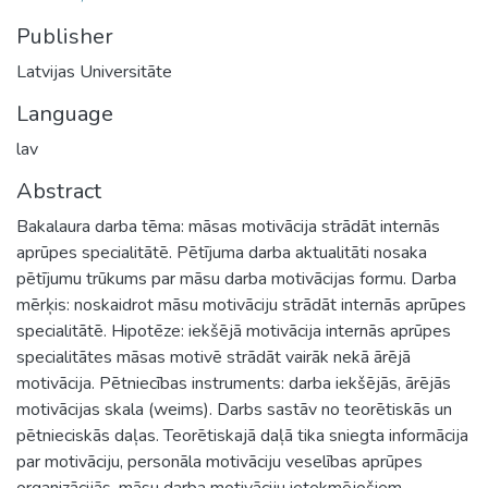
Publisher
Latvijas Universitāte
Language
lav
Abstract
Bakalaura darba tēma: māsas motivācija strādāt internās
aprūpes specialitātē. Pētījuma darba aktualitāti nosaka
pētījumu trūkums par māsu darba motivācijas formu. Darba
mērķis: noskaidrot māsu motivāciju strādāt internās aprūpes
specialitātē. Hipotēze: iekšējā motivācija internās aprūpes
specialitātes māsas motivē strādāt vairāk nekā ārējā
motivācija. Pētniecības instruments: darba iekšējās, ārējās
motivācijas skala (weims). Darbs sastāv no teorētiskās un
pētnieciskās daļas. Teorētiskajā daļā tika sniegta informācija
par motivāciju, personāla motivāciju veselības aprūpes
organizācijās, māsu darba motivāciju ietekmējošiem