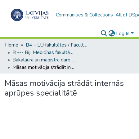
Communities & Collections
All of DSp
Log In
Home
B4 – LU fakultātes / Faculties of the UL
B --- Bij. Medicīnas fakultātes studentu noslēguma darbi / Faculty of Medicine - Graduate works
Bakalaura un maģistra darbi (MF) / Bachelor's and Master's theses
Māsas motivācija strādāt internās aprūpes specialitātē
Māsas motivācija strādāt internās
aprūpes specialitātē