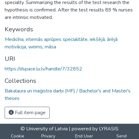
specialty. Summarizing the results of the test research the
hypothesis is confirmed. After the test results 89 % nurses
are intrinsic motivated.
Keywords
Medicīna
,
internās aprūpes specialitāte
,
iekšējā, ārējā
motivācija
,
weims
,
māsa
URI
https://dspace.lu.lv/handle/7/32852
Collections
Bakalaura un maģistra darbi (MF) / Bachelor's and Master's
theses
Full item page
© University of Latvia |
powered by LYRASIS
Cookie
Privacy
End User
Send