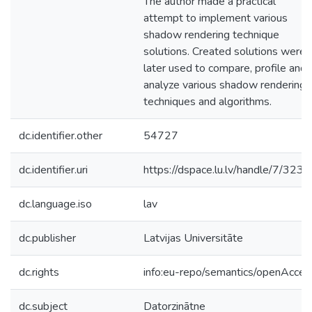
The author made a practical
attempt to implement various
shadow rendering technique
solutions. Created solutions were
later used to compare, profile and
analyze various shadow rendering
techniques and algorithms.
dc.identifier.other
54727
dc.identifier.uri
https://dspace.lu.lv/handle/7/323
dc.language.iso
lav
dc.publisher
Latvijas Universitāte
dc.rights
info:eu-repo/semantics/openAcces
dc.subject
Datorzinātne