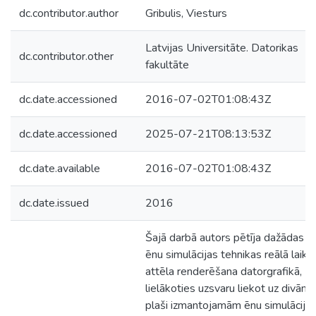
dc.contributor.author
Gribulis, Viesturs
Latvijas Universitāte. Datorikas
dc.contributor.other
fakultāte
dc.date.accessioned
2016-07-02T01:08:43Z
dc.date.accessioned
2025-07-21T08:13:53Z
dc.date.available
2016-07-02T01:08:43Z
dc.date.issued
2016
Šajā darbā autors pētīja dažādas
ēnu simulācijas tehnikas reālā laika
attēla renderēšana datorgrafikā,
lielākoties uzsvaru liekot uz divām
plaši izmantojamām ēnu simulācija