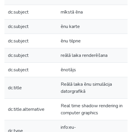
dc.subject
mīkstā ēna
dc.subject
ēnu karte
dc.subject
ēnu tilpne
dc.subject
reālā laika renderēšana
dc.subject
ēnotājs
Reālā laika ēnu simulācija
dc.title
datorgrafikā
Real time shadow rendering in
dc.title.alternative
computer graphics
info:eu-
dc.type