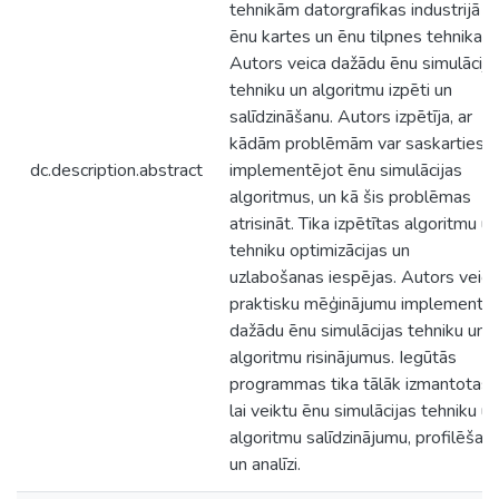
tehnikām datorgrafikas industrijā –
ēnu kartes un ēnu tilpnes tehnikas.
Autors veica dažādu ēnu simulācija
tehniku un algoritmu izpēti un
salīdzināšanu. Autors izpētīja, ar
kādām problēmām var saskarties,
dc.description.abstract
implementējot ēnu simulācijas
algoritmus, un kā šis problēmas
atrisināt. Tika izpētītas algoritmu un
tehniku optimizācijas un
uzlabošanas iespējas. Autors veica
praktisku mēģinājumu implementē
dažādu ēnu simulācijas tehniku un
algoritmu risinājumus. Iegūtās
programmas tika tālāk izmantotas,
lai veiktu ēnu simulācijas tehniku un
algoritmu salīdzinājumu, profilēšan
un analīzi.