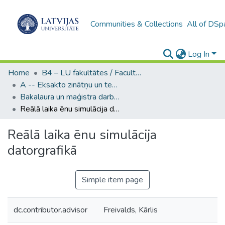
Communities & Collections
All of DSp
Log In
Home
B4 – LU fakultātes / Faculties of the UL
A -- Eksakto zinātņu un tehnoloģiju fakultāte / Faculty of Science and Technology
Bakalaura un maģistra darbi (EZTF) / Bachelor's and Master's theses
Reālā laika ēnu simulācija datorgrafikā
Reālā laika ēnu simulācija
datorgrafikā
Simple item page
dc.contributor.advisor
Freivalds, Kārlis