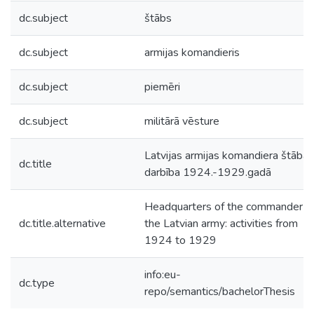
dc.subject
štābs
dc.subject
armijas komandieris
dc.subject
piemēri
dc.subject
militārā vēsture
Latvijas armijas komandiera štāba
dc.title
darbība 1924.-1929.gadā
Headquarters of the commander o
dc.title.alternative
the Latvian army: activities from
1924 to 1929
info:eu-
dc.type
repo/semantics/bachelorThesis