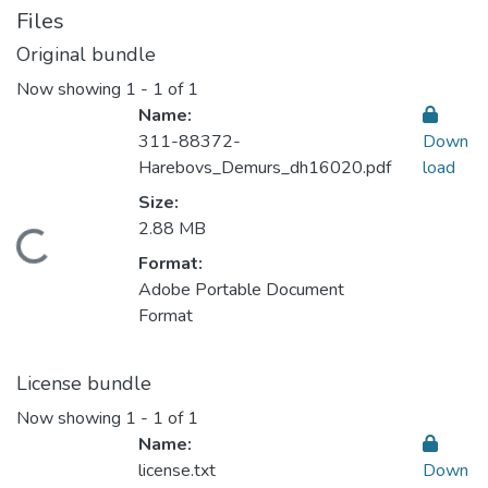
Files
Original bundle
Now showing
1 - 1 of 1
Name:
311-88372-
Down
Harebovs_Demurs_dh16020.pdf
load
Size:
2.88 MB
Loading...
Format:
Adobe Portable Document
Format
License bundle
Now showing
1 - 1 of 1
Name:
license.txt
Down