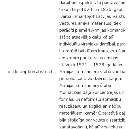
darbības aspektus tā pastāvēšana
laikā starp 1924. un 1929. gadu.
Darbā, izmantojot Latvijas Valsts
vēstures arhīva materiālus, tiek
parādīti piemēri Armijas komandier
štāba atsevišķo daļu, kā arī
individuālu virsnieku darbībai, paralē
literatūrā balstītam kontekstuālam
apskatam par Latvijas armijas
stāvokli 1921. – 1929. gadā un
dc.description.abstract
Armijas komandiera štāba vadības
personālsastāva dzīvi un karjeru.
Armijas komandiera štāba
Apmācības daļa koncentrējās uz
formālu un neformālu apmācību
realizēšanu un apgādi ar mācību
materiāliem, kamēr Operatīvā daļa
bija atbildīga par valsts aizsardzība
sagatavošanu, kā arī virsnieku un