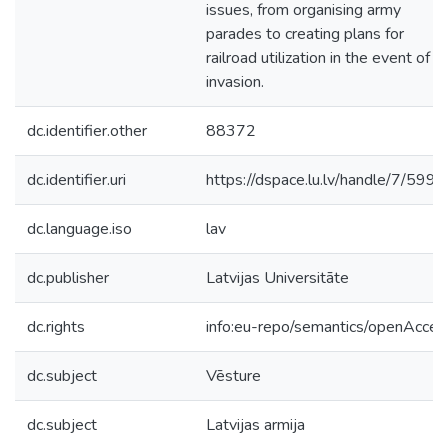
issues, from organising army
parades to creating plans for
railroad utilization in the event of a
invasion.
dc.identifier.other
88372
dc.identifier.uri
https://dspace.lu.lv/handle/7/599
dc.language.iso
lav
dc.publisher
Latvijas Universitāte
dc.rights
info:eu-repo/semantics/openAcces
dc.subject
Vēsture
dc.subject
Latvijas armija