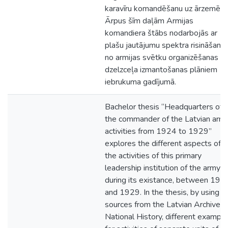
karavīru komandēšanu uz ārzemēm
Ārpus šīm daļām Armijas
komandiera štābs nodarbojās ar
plašu jautājumu spektra risināšanu,
no armijas svētku organizēšanas lī
dzelzceļa izmantošanas plāniem
iebrukuma gadījumā.
Bachelor thesis “Headquarters of
the commander of the Latvian army
activities from 1924 to 1929”
explores the different aspects of
the activities of this primary
leadership institution of the army
during its existance, between 192
and 1929. In the thesis, by using
sources from the Latvian Archive o
National History, different exampl