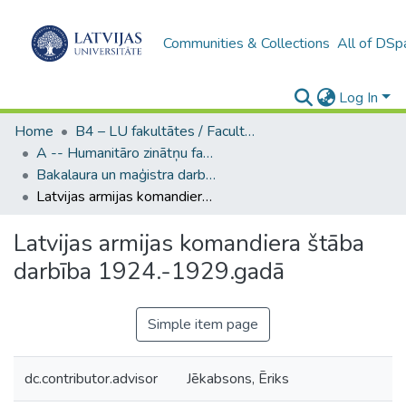
Communities & Collections
All of DSp
Log In
Home
B4 – LU fakultātes / Faculties of the UL
A -- Humanitāro zinātņu fakultāte / Faculty of Humanities
Bakalaura un maģistra darbi (HZF) / Bachelor's and Master's theses
Latvijas armijas komandiera štāba darbība 1924.-1929.gadā
Latvijas armijas komandiera štāba
darbība 1924.-1929.gadā
Simple item page
dc.contributor.advisor
Jēkabsons, Ēriks