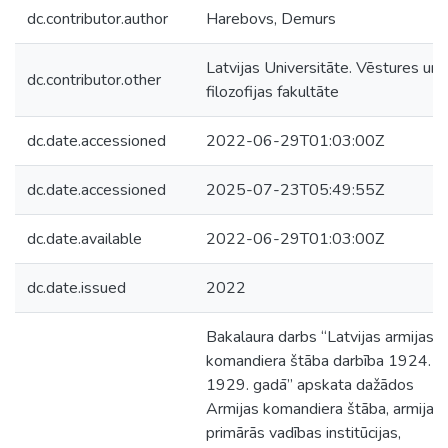
dc.contributor.author
Harebovs, Demurs
Latvijas Universitāte. Vēstures un
dc.contributor.other
filozofijas fakultāte
dc.date.accessioned
2022-06-29T01:03:00Z
dc.date.accessioned
2025-07-23T05:49:55Z
dc.date.available
2022-06-29T01:03:00Z
dc.date.issued
2022
Bakalaura darbs “Latvijas armijas
komandiera štāba darbība 1924. –
1929. gadā” apskata dažādos
Armijas komandiera štāba, armijas
primārās vadības institūcijas,