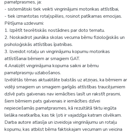
pamatprasmes, ja:
- sistemātiski tiek veikti vingrinājumi motorikas attīstībai,
- tiek izmantotas rotaļspēles, rosinot patīkamas emocijas.
Pētījuma uzdevumi:
1. Izpētīt teorētiskās nostādnes par doto tematu.
2. Noskaidrot jaunāka skolas vecuma bērnu fizioloģiskās un
psiholoģiskās attīstības īpatnības.
3. Izveidot rotaļu un vingrinājumu kopumu motorikas
attīstīšanai bērniem ar smagiem GAT.
4.Analizēt vingrinājuma kopuma saikni ar bērnu
pamatprasmju uzlabošanos.
Izvēlētās tēmas aktualitāte balstās uz atziņas, ka bērniem ar
vidēji smagiem un smagiem garīgās attīstības traucējumiem
dzīvē pats galvenais nav iemācīties lasīt un rakstīt prasmi,
šiem bērniem pats galvenais ir iemācīties dzīvei
nepieciešamās pamatprasmes, kā rezultātā tiktu iegūta
lielāka neatkarība, kas tik ļoti ir vajadzīga katram cilvēkam.
Darba autore atlasīja un izveidoja vingrinājumu un rotaļu
kopumu, kas atbilst bērna faktiskajam vecumam un veicina