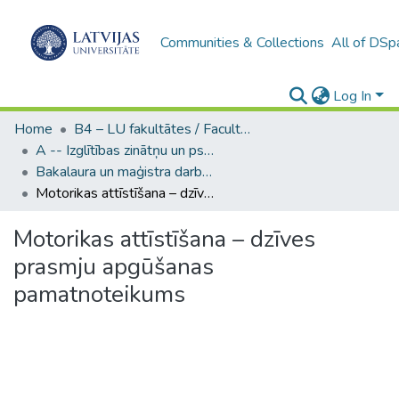
Communities & Collections
All of DSp
Log In
Home
B4 – LU fakultātes / Faculties of the UL
A -- Izglītības zinātņu un psiholoģijas fakultāte / Faculty of Education Sciences and Psychology
Bakalaura un maģistra darbi (PPMF) / Bachelor's and Master's theses
Motorikas attīstīšana – dzīves prasmju apgūšanas pamatnoteikums
Motorikas attīstīšana – dzīves
prasmju apgūšanas
pamatnoteikums