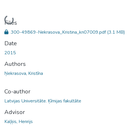
Loading...
Files
300-49869-Nekrasova_Kristina_kn07009.pdf
(3.1 MB)
Date
2015
Authors
Ņekrasova, Kristīna
Co-author
Latvijas Universitāte. Ķīmijas fakultāte
Advisor
Kaļķis, Henrijs