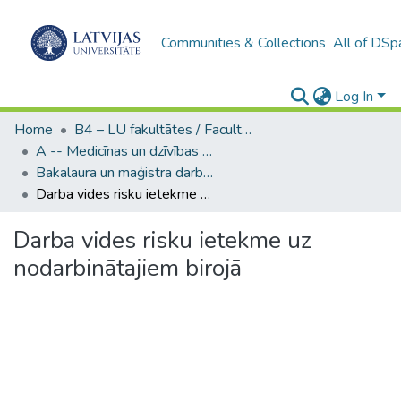
Communities & Collections
All of DSp
Log In
Home
B4 – LU fakultātes / Faculties of the UL
A -- Medicīnas un dzīvības zinātņu fakultāte / Faculty of Medicine and Life Sciences
Bakalaura un maģistra darbi (MDZF) / Bachelor's and Master's theses
Darba vides risku ietekme uz nodarbinātajiem birojā
Darba vides risku ietekme uz
nodarbinātajiem birojā