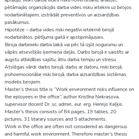
pētāmajās organizācijās darba vides risku ietekmi uz birojos
nodarbinātajiem, izstrādāt preventīvos un aizsardzības
pasākumus.
Hipotēze – darba vides riski negatīvi ietekmē birojā
nodarbinātos, pētījuma gaitā ir apstiprinājusies.
Biroja darbinieki darba laikā vai pēc tā izjūt nogurumu un
sāpēs atsevišķās ķermeņa daļās. Darbs birojā ir saistīts ar
augstu atbildības sajūtu, ātru darba tempu un stresu.
Atslēgas vārdi: darbs birojā, darbs ar datoru, riski birojā,
psihoemocionālie riski birojā, darba aizsardzības sistēmas
modelis birojiem.
Master’s thesis title is “Work environment risks influence on
the eployees in the office”, author Kristīna Ņekrasova,
supervisor docent Dr. sc. admin., eur. erg. Henrijs Kaļķis.
Master’s thesis consists of 84 pages, 19 tables, 20
pictures, 31 litarary sources and 5 attachments.
Work in the office are often not considered as dangerous
and harmful work environment. Therefore master’s thesis