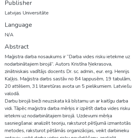
Publisher
Latvijas Universitāte
Language
N/A
Abstract
Maģistra darba nosaukums ir “Darba vides risku ietekme uz
nodarbinātajiem birojā”. Autors Kristīna Ņekrasova,
zinātniskais vadītājs docents Dr. sc. admin., eur. erg. Henrijs
Kaļķis. Maģistra darbs sastāv no 84 lappusēm, 19 tabulām,
20 attēliem, 31 litaretūras avota un 5 pielikumiem. Latviešu
valodā.
Darbu birojā bieži neuzskata kā bīstamu un ar kaitīgu darba
vidi. Tāpēc maģistra darba mērķis ir izpētīt darba vides risku
ietekmi uz nodarbinātajiem birojā. Uzdevumi mērķa
sasniegšanai: analizēt teoriju, raksturot pētījumā izmantotās
metodes, raksturot pētāmās organizācijas, veikt darbinieku
aptauju, veikt darba vides risku novērtēšanu, analizēt