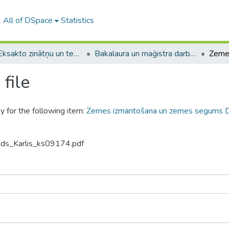
All of DSpace
Statistics
A -- Eksakto zinātņu un tehnoloģiju fakultāte / Faculty of Science and Technology
Bakalaura un maģistra darbi (EZTF) / Bachelor's and Master's theses
file
y for the following item:
Zemes izmantošana un zemes segums Dr
ods_Karlis_ks09174.pdf