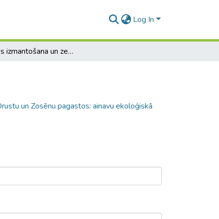
Log In
Zemes izmantošana un zemes segums Drustu un Zosēnu pagastos: ainavu ekoloģiskā analīze un vērtējums
ustu un Zosēnu pagastos: ainavu ekoloģiskā