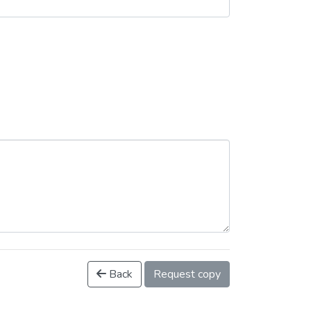
Back
Request copy