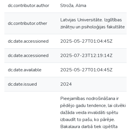
dc.contributor.author
Stroža, Alma
Latvijas Universitāte. Izglītības
dc.contributor.other
zinātņu un psiholoģijas fakultāte
dc.date.accessioned
2025-05-27T01:04:45Z
dc.date.accessioned
2025-07-23T12:19:14Z
dc.date.available
2025-05-27T01:04:45Z
dc.date.issued
2024
Pieejamības nodrošināšana ir
pēdējo gadu tendence, lai cilvēki ar
dažāda veida invalidāti spētu
izbaudīt to pašu, ko pārējie.
Bakalaura darbā tiek izpētīta