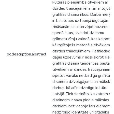
kultūras pieejamība cilvēkiem ar
dzirdes traucējumiem, izmantojot
grafikas dizaina rīkus. Darba mērķis
ir, balstoties uz teorijā iegūtajām
zināšanām un intervējot nozares
speciālistus, izveidot dziesmu
grāmatu zīmju valodā, kas kalpotu
kā izglītojošs materiāls cilvēkiem a
dzirdes traucējumiem. Pētnieciskās
dc.description.abstract
daļas uzdevums ir noskaidrot, kāda
grafikas dizaina tendences pastāv
cilvēkiem ar dzirdes traucējumiem,
izpētot vairāku nedzirdīgu grafikas
dizaineru dzīvesgājumu un mākslas
darbus, kā arī nedzirdīgo kultūru
Latvijā. Tiek secināts, ka katram no
dizainerim ir sava pieeja mākslas
darbiem, bet vienojošais elements 
nedzirdīgo identitāte un citādāks