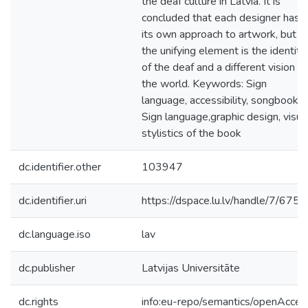
the deaf culture in Latvia. It is
concluded that each designer has
its own approach to artwork, but
the unifying element is the identity
of the deaf and a different vision of
the world. Keywords: Sign
language, accessibility, songbook i
Sign language,graphic design, visua
stylistics of the book
dc.identifier.other
103947
dc.identifier.uri
https://dspace.lu.lv/handle/7/675
dc.language.iso
lav
dc.publisher
Latvijas Universitāte
dc.rights
info:eu-repo/semantics/openAcces