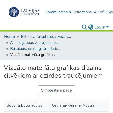
Communities & Collections
All of DSp
Log In
Home
B4 – LU fakultātes / Faculties of the UL
A -- Izglītības zinātņu un psiholoģijas fakultāte / Faculty of Education Sciences and Psychology
Bakalaura un maģistra darbi (PPMF) / Bachelor's and Master's theses
Vizuālo materiālu grafikas dizains cilvēkiem ar dzirdes traucējumiem
Vizuālo materiālu grafikas dizains
cilvēkiem ar dzirdes traucējumiem
Simple item page
dc.contributor.advisor
Celmiņa-Ķeirāne, Austra