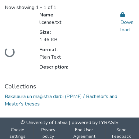
Now showing
1 - 1 of 1
Name:
license.txt
Down
load
Size:
1.46 KB
Format:
Loading...
Plain Text
Description:
Collections
Bakalaura un maģistra darbi (PPMF) / Bachelor's and
Master's theses
© University of Latvia |
powered by LYRASIS
Cookie
Privacy
End User
Send
settings
policy
Agreement
Feedback