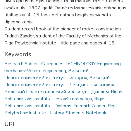
divus gadus mācījās Dancigā. Reāli mācības RPI F. Canders
uzsāka tikai 1907. gadā. Datnē redzama ieskaišu grāmatiņas
titullapa un 4.-15. lapa, bet datnes beigās pievienota
diploma kopija.
Student record book of the pioneer of rocket construction,
Fridrich Zander, student of the Faculty of Mechanics of the
Riga Polytechnic Institute - title page and pages 4-15.
Keywords
Research Subject Categories::TECHNOLOGY::Engineering
mechanics::Vehicle engineering
,
Рижский
Политехнический институт - история
,
Рижский
Политехнический институт - Лекционная книжка
,
Рижский Политехнический институт - Диплом
,
Rīgas
Politehniskais institūts - Ieskaišu grāmatiņa
,
Rīgas
Politehniskais institūts - Diploms
,
Friedrich Zander
,
Riga
Polytechnic Institute - history
,
Students Notebook
URI