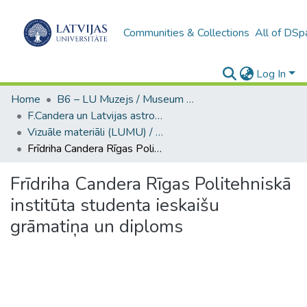
Communities & Collections
All of DSp
Log In
Home
B6 – LU Muzejs / Museum of the UL
F.Candera un Latvijas astronomijas kolekcija (LUM)
Vizuāle materiāli (LUMU) / Visual materials
Frīdriha Candera Rīgas Politehniskā institūta studenta ieskaišu grāmatiņa un diploms
Frīdriha Candera Rīgas Politehniskā
institūta studenta ieskaišu
grāmatiņa un diploms