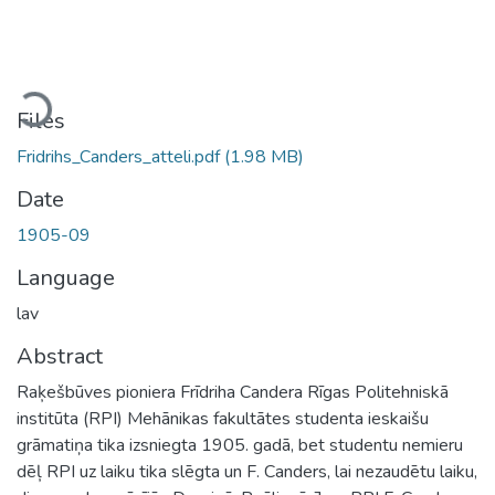
oading...
Files
Fridrihs_Canders_atteli.pdf
(1.98 MB)
Date
1905-09
Language
lav
Abstract
Raķešbūves pioniera Frīdriha Candera Rīgas Politehniskā
institūta (RPI) Mehānikas fakultātes studenta ieskaišu
grāmatiņa tika izsniegta 1905. gadā, bet studentu nemieru
dēļ RPI uz laiku tika slēgta un F. Canders, lai nezaudētu laiku,