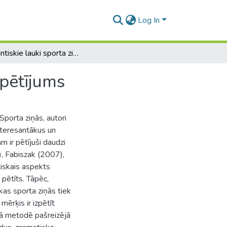
Log In
Semantiskie lauki sporta ziņās: uz korpusu balstīts pētījums
 pētījums
Sporta ziņās, autori
nteresantākus un
m ir pētījuši daudzi
, Fabiszak (2007),
iskais aspekts
pētīts. Tāpēc,
 kas sporta ziņās tiek
mērķis ir izpētīt
tā metodē pašreizējā