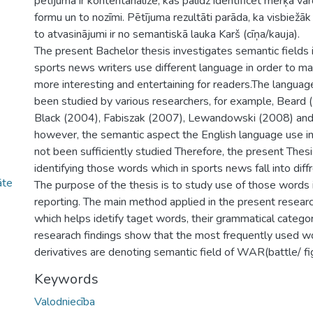
pētījumā ir kontentanalīze, kas palīdz identificēt mērķa vā
formu un to nozīmi. Pētījuma rezultāti parāda, ka visbiežāk
to atvasinājumi ir no semantiskā lauka Karš (cīņa/kauja).
The present Bachelor thesis investigates semantic fields 
sports news writers use different language in order to ma
more interesting and entertaining for readers.The languag
been studied by various researchers, for example, Beard 
Black (2004), Fabiszak (2007), Lewandowski (2008) and 
however, the semantic aspect the English language use i
not been sufficiently studied Therefore, the present Thes
identifying those words which in sports news fall into diff
āte
The purpose of the thesis is to study use of those words
reporting. The main method applied in the present researc
which helps idetify taget words, their grammatical categ
researach findings show that the most frequently used wo
derivatives are denoting semantic field of WAR(battle/ fi
Keywords
Valodniecība