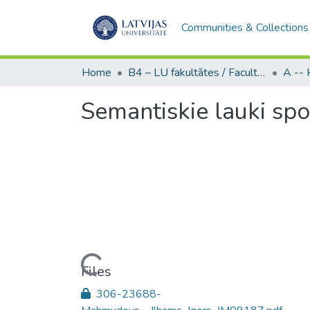
Communities & Collections
Home
B4 – LU fakultātes / Faculties of the UL
Semantiskie lauki spo
Loading...
Files
306-23688-