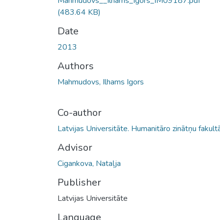
Mahmudovs__Ilhams_Igors_IM09187.pdf
(483.64 KB)
Date
2013
Authors
Mahmudovs, Ilhams Igors
Co-author
Latvijas Universitāte. Humanitāro zinātņu fakult
Advisor
Cigankova, Nataļja
Publisher
Latvijas Universitāte
Language