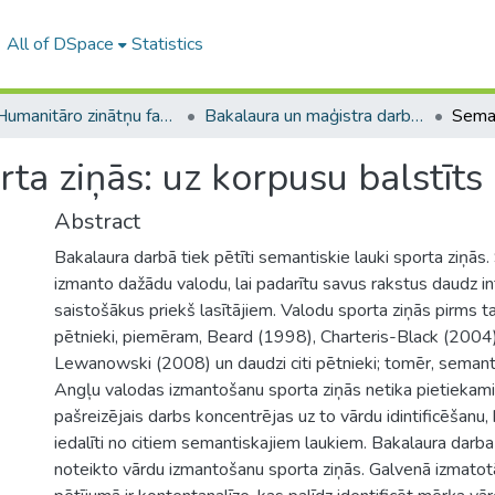
All of DSpace
Statistics
A -- Humanitāro zinātņu fakultāte / Faculty of Humanities
Bakalaura un maģistra darbi (HZF) / Bachelor's and Master's theses
rta ziņās: uz korpusu balstīts
Abstract
Bakalaura darbā tiek pētīti semantiskie lauki sporta ziņās. 
izmanto dažādu valodu, lai padarītu savus rakstus daudz i
saistošākus priekš lasītājiem. Valodu sporta ziņās pirms ta
pētnieki, piemēram, Beard (1998), Charteris-Black (2004)
Lewanowski (2008) un daudzi citi pētnieki; tomēr, semant
Angļu valodas izmantošanu sporta ziņās netika pietiekami 
pašreizējais darbs koncentrējas uz to vārdu idintificēšanu,
iedalīti no citiem semantiskajiem laukiem. Bakalaura darba 
noteikto vārdu izmantošanu sporta ziņās. Galvenā izmato