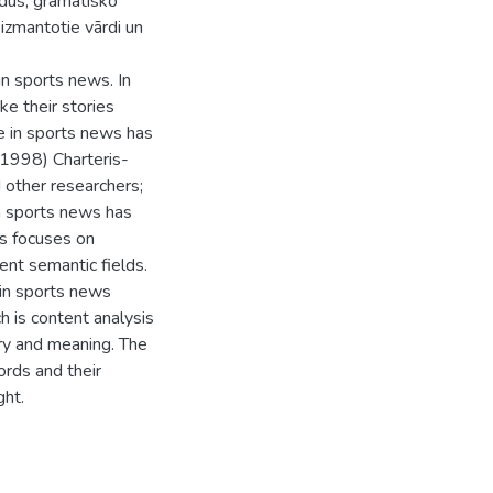
rdus, gramatisko
 izmantotie vārdi un
in sports news. In
ke their stories
e in sports news has
(1998) Charteris-
other researchers;
n sports news has
is focuses on
rent semantic fields.
 in sports news
h is content analysis
ory and meaning. The
rds and their
ght.