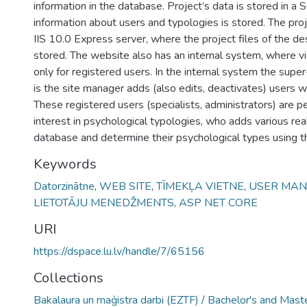
information in the database. Project’s data is stored in 
information about users and typologies is stored. The pro
IIS 10.0 Express server, where the project files of the d
stored. The website also has an internal system, where v
only for registered users. In the internal system the supe
is the site manager adds (also edits, deactivates) users w
These registered users (specialists, administrators) are
interest in psychological typologies, who adds various rea
database and determine their psychological types using t
Keywords
Datorzinātne
,
WEB SITE
,
TĪMEKĻA VIETNE
,
USER MA
LIETOTĀJU MENEDŽMENTS
,
ASP NET CORE
URI
https://dspace.lu.lv/handle/7/65156
Collections
Bakalaura un maģistra darbi (EZTF) / Bachelor's and Mast