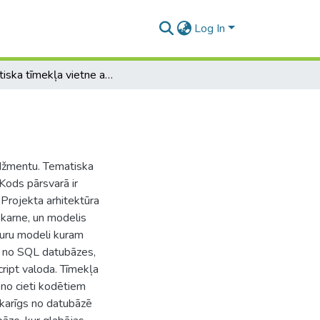
Log In
Tematiska tīmekļa vietne ar lietotāju pārvaldību
edžmentu. Tematiska
 Kods pārsvarā ir
Projekta arhitektūra
skarne, un modelis
 kuru modeli kuram
ati no SQL datubāzes,
cript valoda. Tīmekļa
 no cieti kodētiem
karīgs no datubāzē