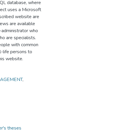
a SQL database, where
ject uses a Microsoft
escribed website are
iews are available
r-administrator who
ho are specialists.
 people with common
l-life persons to
his website.
NAGEMENT
,
er's theses