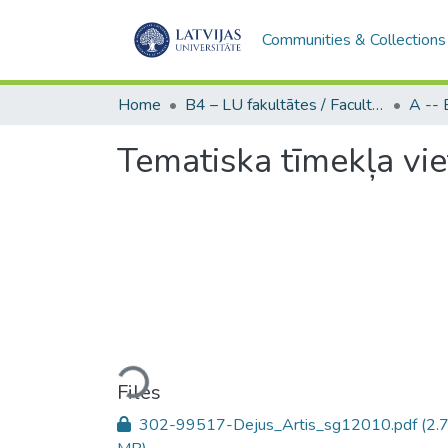
Communities & Collections
Home
B4 – LU fakultātes / Faculties of the UL
Tematiska tīmekļa vie
Loading...
Files
302-99517-Dejus_Artis_sg12010.pdf
(2.