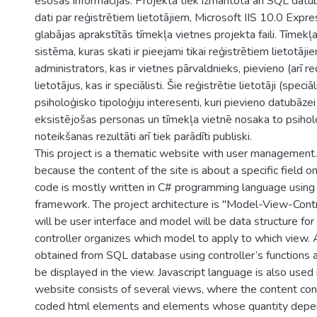
esošās informācijas. Projektā tiek izmantota arī SQL datu
dati par reģistrētiem lietotājiem, Microsoft IIS 10.0 Expre
glabājas aprakstītās tīmekļa vietnes projekta faili. Tīmekļa 
sistēma, kuras skati ir pieejami tikai reģistrētiem lietotāj
administrators, kas ir vietnes pārvaldnieks, pievieno (arī re
lietotājus, kas ir speciālisti. Šie reģistrētie lietotāji (speciāl
psiholoģisko tipoloģiju interesenti, kuri pievieno datubāzei
eksistējošas personas un tīmekļa vietnē nosaka to psiholo
noteikšanas rezultāti arī tiek parādīti publiski.
This project is a thematic website with user management. 
because the content of the site is about a specific field o
code is mostly written in C# programming language usi
framework. The project architecture is "Model-View-Contr
will be user interface and model will be data structure fo
controller organizes which model to apply to which view. 
obtained from SQL database using controller’s functions a
be displayed in the view. Javascript language is also used
website consists of several views, where the content con
coded html elements and elements whose quantity depe