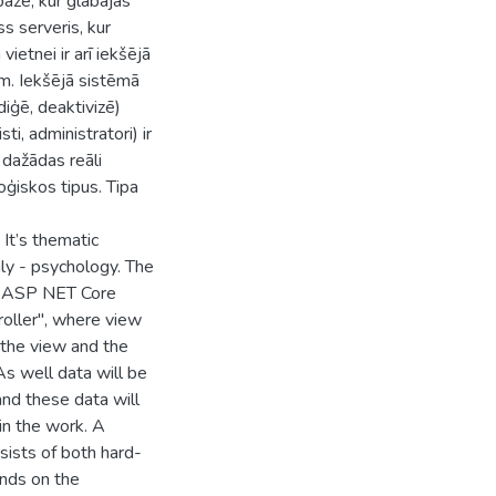
bāze, kur glabājas
ss serveris, kur
vietnei ir arī iekšējā
iem. Iekšējā sistēmā
diģē, deaktivizē)
isti, administratori) ir
 dažādas reāli
ģiskos tipus. Tipa
It’s thematic
nly - psychology. The
ng ASP NET Core
oller", where view
r the view and the
As well data will be
nd these data will
 in the work. A
sists of both hard-
nds on the