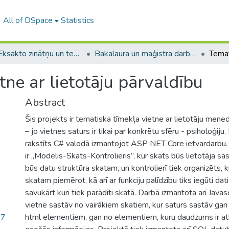
All of DSpace
Statistics
A -- Eksakto zinātņu un tehnoloģiju fakultāte / Faculty of Science and Technology
Bakalaura un maģistra darbi (EZTF) / Bachelor's and Master's theses
tne ar lietotāju pārvaldību
Abstract
Šis projekts ir tematiska tīmekļa vietne ar lietotāju men
– jo vietnes saturs ir tikai par konkrētu sfēru - psiholoģiju.
rakstīts C# valodā izmantojot ASP NET Core ietvardarbu. 
ir „Modelis-Skats-Kontrolieris”, kur skats būs lietotāja sa
būs datu struktūra skatam, un kontrolierī tiek organizēts,
skatam piemērot, kā arī ar funkciju palīdzību tiks iegūti d
savukārt kuri tiek parādīti skatā. Darbā izmantota arī Javas
vietne sastāv no vairākiem skatiem, kur saturs sastāv gan
77
html elementiem, gan no elementiem, kuru daudzums ir at