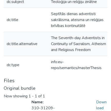
dc.subject
Teoloģija un reliģiju zinātne
Septītās dienas adventisti
dc.title
sakrālisma, ateisma un reliģijas
brīvības kontinuitātē
The Seventh-day Adventists in
dc.title.alternative
Continuity of Sacralism, Atheism
and Religious Freedom
info:eu-
dc.type
repo/semantics/masterThesis
Files
Original bundle
Now showing
1 - 1 of 1
Name:
Down
310-31209-
load