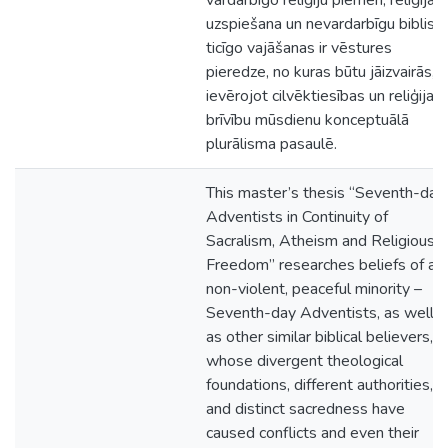
vardarbīgo reliģiju piemēri, reliģijas
uzspiešana un nevardarbīgu bibliski
ticīgo vajāšanas ir vēstures
pieredze, no kuras būtu jāizvairās,
ievērojot cilvēktiesības un reliģijas
brīvību mūsdienu konceptuālā
plurālisma pasaulē.
This master’s thesis “Seventh-day
Adventists in Continuity of
Sacralism, Atheism and Religious
Freedom” researches beliefs of a
non-violent, peaceful minority –
Seventh-day Adventists, as well
as other similar biblical believers,
whose divergent theological
foundations, different authorities,
and distinct sacredness have
caused conflicts and even their