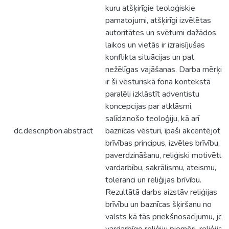
kuru atšķirīgie teoloģiskie
pamatojumi, atšķirīgi izvēlētas
autoritātes un svētumi dažādos
laikos un vietās ir izraisījušas
konflikta situācijas un pat
nežēlīgas vajāšanas. Darba mērķis
ir šī vēsturiskā fona kontekstā
paralēli izklāstīt adventistu
koncepcijas par atklāsmi,
salīdzinošo teoloģiju, kā arī
dc.description.abstract
baznīcas vēsturi, īpaši akcentējot
brīvības principus, izvēles brīvību,
paverdzināšanu, reliģiski motivētu
vardarbību, sakrālismu, ateismu,
toleranci un reliģijas brīvību.
Rezultātā darbs aizstāv reliģijas
brīvību un baznīcas šķiršanu no
valsts kā tās priekšnosacījumu, jo