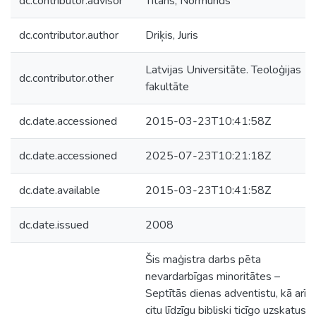
dc.contributor.advisor
Titāns, Normunds
dc.contributor.author
Driķis, Juris
Latvijas Universitāte. Teoloģijas
dc.contributor.other
fakultāte
dc.date.accessioned
2015-03-23T10:41:58Z
dc.date.accessioned
2025-07-23T10:21:18Z
dc.date.available
2015-03-23T10:41:58Z
dc.date.issued
2008
Šis maģistra darbs pēta
nevardarbīgas minoritātes –
Septītās dienas adventistu, kā arī
citu līdzīgu bibliski ticīgo uzskatus,