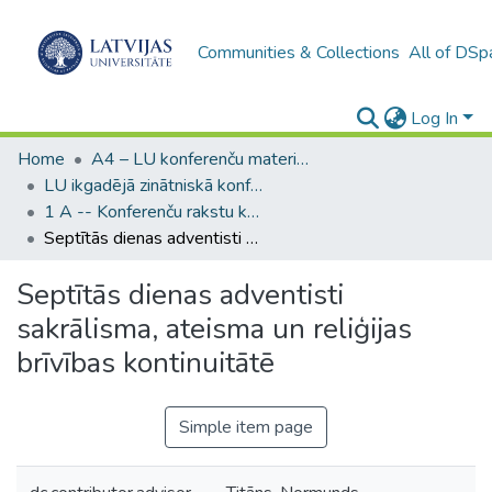
Communities & Collections
All of DSp
Log In
Home
A4 – LU konferenču materiāli / Conference papers of the UL
LU ikgadējā zinātniskā konference / Scientific Conference of the University of Latvia
1 A -- Konferenču rakstu krājumi (LU) / Scientific papers
Septītās dienas adventisti sakrālisma, ateisma un reliģijas brīvības kontinuitātē
Septītās dienas adventisti
sakrālisma, ateisma un reliģijas
brīvības kontinuitātē
Simple item page