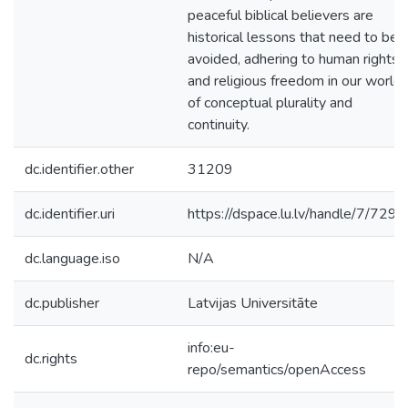
peaceful biblical believers are
historical lessons that need to be
avoided, adhering to human rights
and religious freedom in our world
of conceptual plurality and
continuity.
dc.identifier.other
31209
dc.identifier.uri
https://dspace.lu.lv/handle/7/7298
dc.language.iso
N/A
dc.publisher
Latvijas Universitāte
info:eu-
dc.rights
repo/semantics/openAccess