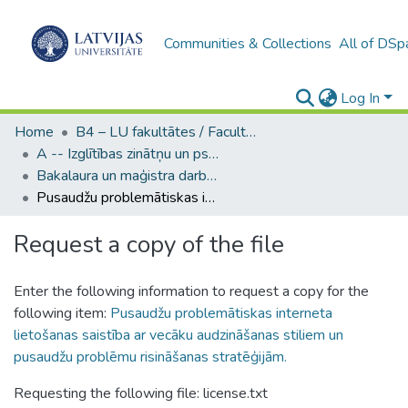
Communities & Collections
All of DSp
Log In
Home
B4 – LU fakultātes / Faculties of the UL
A -- Izglītības zinātņu un psiholoģijas fakultāte / Faculty of Education Sciences and Psychology
Bakalaura un maģistra darbi (PPMF) / Bachelor's and Master's theses
Pusaudžu problemātiskas interneta lietošanas saistība ar vecāku audzināšanas stiliem un pusaudžu problēmu risināšanas stratēģijām.
Request a copy of the file
Enter the following information to request a copy for the
following item:
Pusaudžu problemātiskas interneta
lietošanas saistība ar vecāku audzināšanas stiliem un
pusaudžu problēmu risināšanas stratēģijām.
Requesting the following file: license.txt