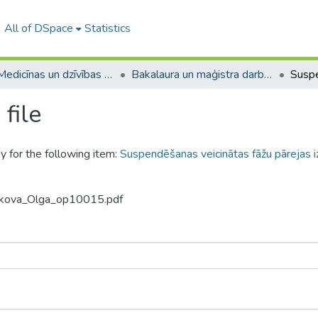
All of DSpace
Statistics
A -- Medicīnas un dzīvības zinātņu fakultāte / Faculty of Medicine and Life Sciences
Bakalaura un maģistra darbi (MDZF) / Bachelor's and Master's theses
file
y for the following item:
Suspendēšanas veicinātas fāžu pārejas i
askova_Olga_op10015.pdf