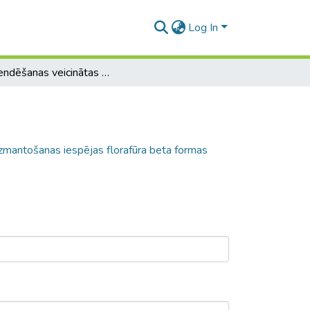
Log In
Suspendēšanas veicinātas fāžu pārejas izmantošanas iespējas florafūra beta formas piemaisījumu kvantificēšanai alfa formā
zmantošanas iespējas florafūra beta formas