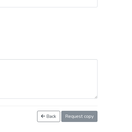
Back
Request copy