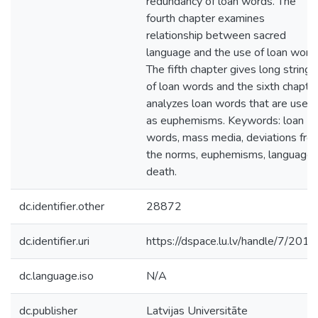
redundancy of loan words. The
fourth chapter examines
relationship between sacred
language and the use of loan word
The fifth chapter gives long strings
of loan words and the sixth chapte
analyzes loan words that are used
as euphemisms. Keywords: loan
words, mass media, deviations fro
the norms, euphemisms, language
death.
dc.identifier.other
28872
dc.identifier.uri
https://dspace.lu.lv/handle/7/201
dc.language.iso
N/A
dc.publisher
Latvijas Universitāte