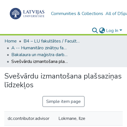
Communities & Collections
All of DSp
Log In
Home
B4 – LU fakultātes / Faculties of the UL
A -- Humanitāro zinātņu fakultāte / Faculty of Humanities
Bakalaura un maģistra darbi (HZF) / Bachelor's and Master's theses
Svešvārdu izmantošana plašsaziņas līdzekļos
Svešvārdu izmantošana plašsaziņas
līdzekļos
Simple item page
dc.contributor.advisor
Lokmane, Ilze