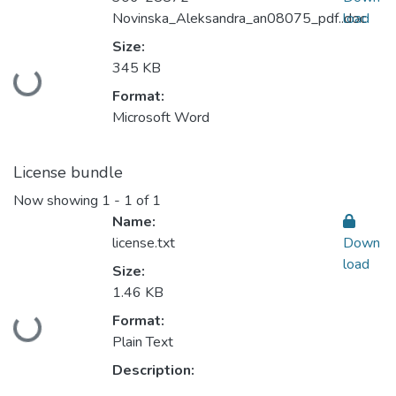
Novinska_Aleksandra_an08075_pdf..doc
load
Size:
345 KB
Loading...
Format:
Microsoft Word
License bundle
Now showing
1 - 1 of 1
Name:
license.txt
Down
load
Size:
1.46 KB
Format:
Loading...
Plain Text
Description: