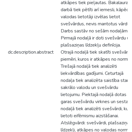
atkāpes tiek pieļautas. Bakalaura
darbā tiek pētīti arī iemesli, kāpēc
valodas lietotāji izvēlas lietot
svešvārdus, nevis mantotus vārdus
Darbs sastāv no sešām nodaļām.
Pirmajā nodaļā ir doti svešvārdu un
plašsaziņas līdzekļu definīcija.
dc.description.abstract
Otrajā nodaļā tiek skatīti svešvārd
piemēri, kuros ir atkāpes no normas
Trešajā nodaļā tiek analizēti
liekvārdības gadījumi. Ceturtajā
nodaļa tiek analizēta saistība starp
sakrālo valodu un svešvārdu
lietojumu. Piektajā nodaļā dotas
garas svešvārdu virknes un sestajā
nodaļā tiek analizēti svešvārdi, kuri 
lietoti eifēmismu aizstāšanai.
Atslēgvārdi: svešvārdi, plašsaziņas
līdzekļi, atkāpes no valodas normas