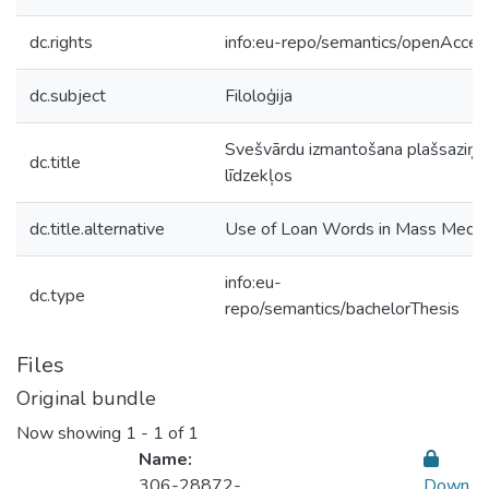
dc.rights
info:eu-repo/semantics/openAcces
dc.subject
Filoloģija
Svešvārdu izmantošana plašsaziņa
dc.title
līdzekļos
dc.title.alternative
Use of Loan Words in Mass Media
info:eu-
dc.type
repo/semantics/bachelorThesis
Files
Original bundle
Now showing
1 - 1 of 1
Name:
306-28872-
Down