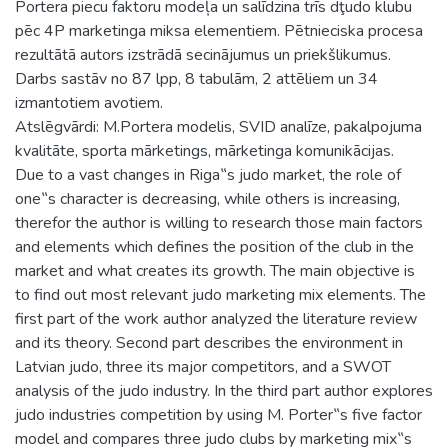
Portera piecu faktoru modeļa un salīdzina trīs dţudo klubu
pēc 4P marketinga miksa elementiem. Pētnieciska procesa
rezultātā autors izstrādā secinājumus un priekšlikumus.
Darbs sastāv no 87 lpp, 8 tabulām, 2 attēliem un 34
izmantotiem avotiem.
Atslēgvārdi: M.Portera modelis, SVID analīze, pakalpojuma
kvalitāte, sporta mārketings, mārketinga komunikācijas.
Due to a vast changes in Riga‟s judo market, the role of
one‟s character is decreasing, while others is increasing,
therefor the author is willing to research those main factors
and elements which defines the position of the club in the
market and what creates its growth. The main objective is
to find out most relevant judo marketing mix elements. The
first part of the work author analyzed the literature review
and its theory. Second part describes the environment in
Latvian judo, three its major competitors, and a SWOT
analysis of the judo industry. In the third part author explores
judo industries competition by using M. Porter‟s five factor
model and compares three judo clubs by marketing mix‟s