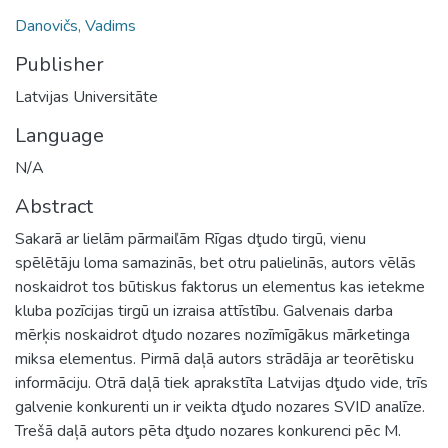
Danovičs, Vadims
Publisher
Latvijas Universitāte
Language
N/A
Abstract
Sakarā ar lielām pārmaiľām Rīgas dţudo tirgū, vienu
spēlētāju loma samazinās, bet otru palielinās, autors vēlās
noskaidrot tos būtiskus faktorus un elementus kas ietekme
kluba pozīcijas tirgū un izraisa attīstību. Galvenais darba
mērķis noskaidrot dţudo nozares nozīmīgākus mārketinga
miksa elementus. Pirmā daļā autors strādāja ar teorētisku
informāciju. Otrā daļā tiek aprakstīta Latvijas dţudo vide, trīs
galvenie konkurenti un ir veikta dţudo nozares SVID analīze.
Trešā daļā autors pēta dţudo nozares konkurenci pēc M.