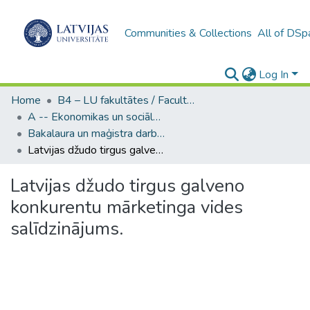
Communities & Collections
All of DSp
Log In
Home
B4 – LU fakultātes / Faculties of the UL
A -- Ekonomikas un sociālo zinātņu fakultāte / Faculty of Economics and Social Sciences
Bakalaura un maģistra darbi (ESZF) / Bachelor's and Master's theses
Latvijas džudo tirgus galveno konkurentu mārketinga vides salīdzinājums.
Latvijas džudo tirgus galveno
konkurentu mārketinga vides
salīdzinājums.