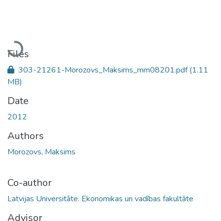
Loading...
Files
303-21261-Morozovs_Maksims_mm08201.pdf
(1.11
MB)
Date
2012
Authors
Morozovs, Maksims
Co-author
Latvijas Universitāte. Ekonomikas un vadības fakultāte
Advisor