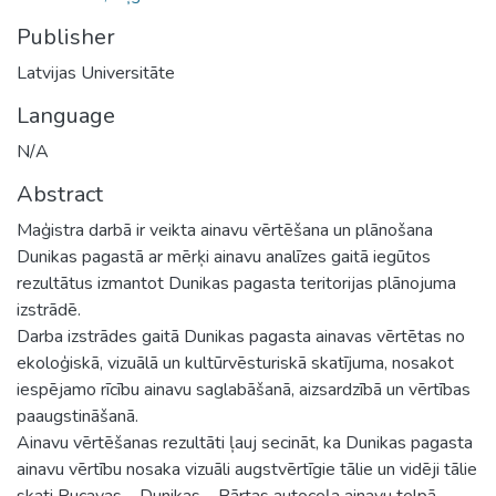
Publisher
Latvijas Universitāte
Language
N/A
Abstract
Maģistra darbā ir veikta ainavu vērtēšana un plānošana
Dunikas pagastā ar mērķi ainavu analīzes gaitā iegūtos
rezultātus izmantot Dunikas pagasta teritorijas plānojuma
izstrādē.
Darba izstrādes gaitā Dunikas pagasta ainavas vērtētas no
ekoloģiskā, vizuālā un kultūrvēsturiskā skatījuma, nosakot
iespējamo rīcību ainavu saglabāšanā, aizsardzībā un vērtības
paaugstināšanā.
Ainavu vērtēšanas rezultāti ļauj secināt, ka Dunikas pagasta
ainavu vērtību nosaka vizuāli augstvērtīgie tālie un vidēji tālie
skati Rucavas – Dunikas – Bārtas autoceļa ainavu telpā,