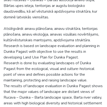
Bārtas upes ieleja, teritorijas ar augstu bioloģisko
daudzveidību, kā arī vēsturiskā apdzīvojuma struktūra, kur
dominē latviskās viensētas.
Atslēgvārdi: ainavu plānošana, ainavu struktūra, teritorijas
plānošana, ainavu ekoloģija, ainavas vizuālais novērtējums,
kultūrvēsturiskais mantojums, apdzīvojuma struktūra.
Research is based on landscape evaluation and planning in
Dunika Pagast with objective to use the results in
developing Land Use Plan for Dunika Pagast.
Research is done by evaluating landscapes of Dunika
Pagast from the ecological, visual and culture-historical
point of view and defines possible actions for the
maintaining, protecting and raising landscape value.
The results of landscape evaluation in Dunika Pagast shows
that the major values of landscape are distant views of
Rucava – Dunika – Barta landscape space, Barta river valley,
areas with high biological diversity and historical settlement