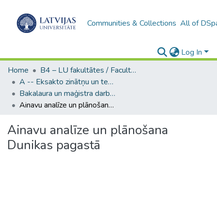
Communities & Collections
All of DSp
Log In
Home
B4 – LU fakultātes / Faculties of the UL
A -- Eksakto zinātņu un tehnoloģiju fakultāte / Faculty of Science and Technology
Bakalaura un maģistra darbi (EZTF) / Bachelor's and Master's theses
Ainavu analīze un plānošana Dunikas pagastā
Ainavu analīze un plānošana
Dunikas pagastā