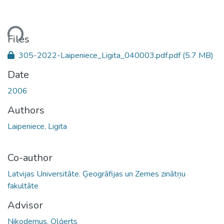
ding...
Files
305-2022-Laipeniece_Ligita_040003.pdf.pdf
(5.7 MB)
Date
2006
Authors
Laipeniece, Ligita
Co-author
Latvijas Universitāte. Ģeogrāfijas un Zemes zinātņu
fakultāte
Advisor
Nikodemus, Oļģerts