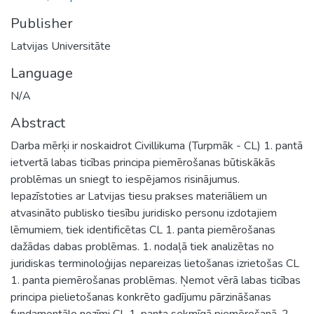
Publisher
Latvijas Universitāte
Language
N/A
Abstract
Darba mērķi ir noskaidrot Civillikuma (Turpmāk - CL) 1. pantā
ietvertā labas ticības principa piemērošanas būtiskākās
problēmas un sniegt to iespējamos risinājumus.
Iepazīstoties ar Latvijas tiesu prakses materiāliem un
atvasināto publisko tiesību juridisko personu izdotajiem
lēmumiem, tiek identificētas CL 1. panta piemērošanas
dažādas dabas problēmas. 1. nodaļā tiek analizētas no
juridiskas terminoloģijas nepareizas lietošanas izrietošas CL
1. panta piemērošanas problēmas. Ņemot vērā labas ticības
principa pielietošanas konkrēto gadījumu pārzināšanas
fundamentālo nozīmi CL 1. panta sekmīgā piemērošanā, 2.