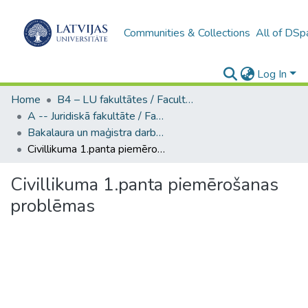
Communities & Collections
All of DSp
Log In
Home
B4 – LU fakultātes / Faculties of the UL
A -- Juridiskā fakultāte / Faculty of Law
Bakalaura un maģistra darbi (JF) / Bachelor's and Master's theses
Civillikuma 1.panta piemērošanas problēmas
Civillikuma 1.panta piemērošanas
problēmas