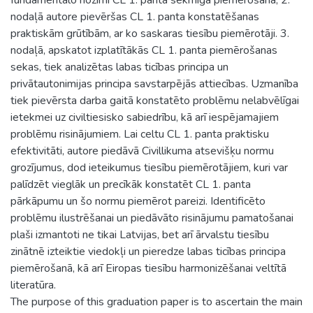
nodaļā autore pievēršas CL 1. panta konstatēšanas
praktiskām grūtībām, ar ko saskaras tiesību piemērotāji. 3.
nodaļā, apskatot izplatītākās CL 1. panta piemērošanas
sekas, tiek analizētas labas ticības principa un
privātautonimijas principa savstarpējās attiecības. Uzmanība
tiek pievērsta darba gaitā konstatēto problēmu nelabvēlīgai
ietekmei uz civiltiesisko sabiedrību, kā arī iespējamajiem
problēmu risinājumiem. Lai celtu CL 1. panta praktisku
efektivitāti, autore piedāvā Civillikuma atsevišķu normu
grozījumus, dod ieteikumus tiesību piemērotājiem, kuri var
palīdzēt vieglāk un precīkāk konstatēt CL 1. panta
pārkāpumu un šo normu piemērot pareizi. Identificēto
problēmu ilustrēšanai un piedāvāto risinājumu pamatošanai
plaši izmantoti ne tikai Latvijas, bet arī ārvalstu tiesību
zinātnē izteiktie viedokļi un pieredze labas ticības principa
piemērošanā, kā arī Eiropas tiesību harmonizēšanai veltītā
literatūra.
The purpose of this graduation paper is to ascertain the main