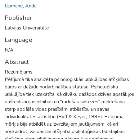
Upmane, Anda
Publisher
Latvijas Universitāte
Language
N/A
Abstract
Rezumējums
Pētījumā tika analizēta psiholoģiskās labklājības atšķirības
pāros ar dažādu nodarbinātības statusu. Psiholoģiskā
labklājība tiek uzskatīta, kā cilvēku dažādos dzīves apstākļos
pašrealizācijas pilnības un "radošās sintēzes" meklēšana,
starp sociālās vides prasībām, atbilstību un savas
individualitātes attīstību (Ryff & Keyer, 1995). Pētījuma
mērķis bija atbildēt uz izvirzītajiem jautājumiem, kā arī
noskaidrot, vai pastāv atšķirība psiholoģiskās labklājības
rādītājos starp cilvēkiem no pāriem, kur apgādnieka