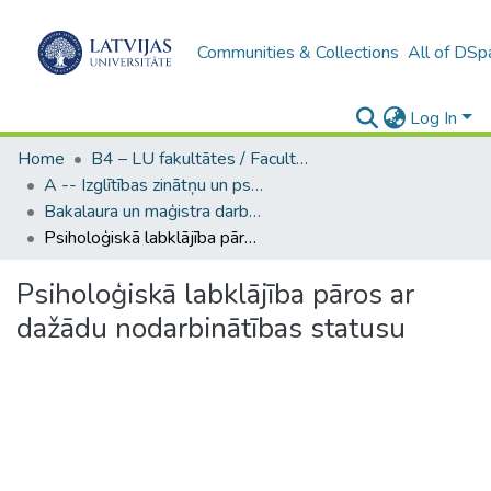
Communities & Collections
All of DSp
Log In
Home
B4 – LU fakultātes / Faculties of the UL
A -- Izglītības zinātņu un psiholoģijas fakultāte / Faculty of Education Sciences and Psychology
Bakalaura un maģistra darbi (PPMF) / Bachelor's and Master's theses
Psiholoģiskā labklājība pāros ar dažādu nodarbinātības statusu
Psiholoģiskā labklājība pāros ar
dažādu nodarbinātības statusu