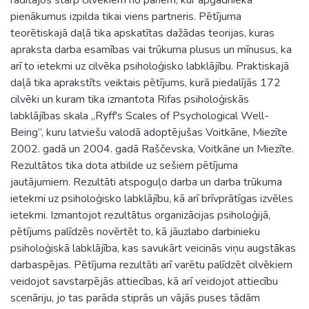
pienākumus izpilda tikai viens partneris. Pētījuma
teorētiskajā daļā tika apskatītas dažādas teorijas, kuras
apraksta darba esamības vai trūkuma plusus un mīnusus, ka
arī to ietekmi uz cilvēka psiholoģisko labklājību. Praktiskajā
daļā tika aprakstīts veiktais pētījums, kurā piedalījās 172
cilvēki un kuram tika izmantota Rifas psiholoģiskās
labklājības skala „Ryff's Scales of Psychological Well-
Being”, kuru latviešu valodā adoptējušas Voitkāne, Miezīte
2002. gadā un 2004. gadā Raščevska, Voitkāne un Miezīte.
Rezultātos tika dota atbilde uz sešiem pētījuma
jautājumiem. Rezultāti atspoguļo darba un darba trūkuma
ietekmi uz psiholoģisko labklājību, kā arī brīvprātīgas izvēles
ietekmi. Izmantojot rezultātus organizācijas psiholoģijā,
pētījums palīdzēs novērtēt to, kā jāuzlabo darbinieku
psiholoģiskā labklājība, kas savukārt veicinās viņu augstākas
darbaspējas. Pētījuma rezultāti arī varētu palīdzēt cilvēkiem
veidojot savstarpējās attiecības, kā arī veidojot attiecību
scenāriju, jo tas parāda stiprās un vājās puses tādām