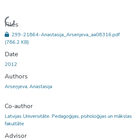
Loading...
Files
299-21864-Anastasija_Arsenjeva_aa08316.pdf
(786.2 KB)
Date
2012
Authors
Arseņjeva, Anastasija
Co-author
Latvijas Universitāte. Pedagoģijas, psiholoģijas un mākslas
fakultāte
Advisor