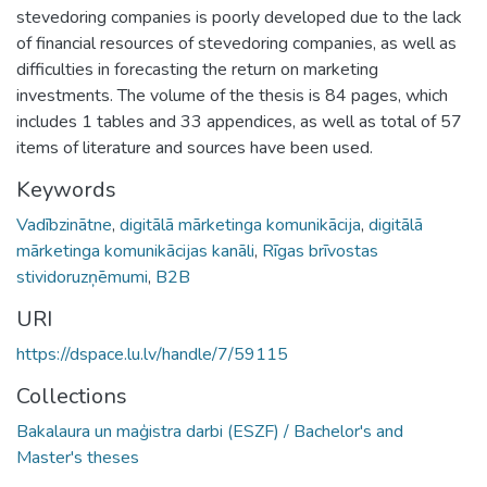
stevedoring companies is poorly developed due to the lack
of financial resources of stevedoring companies, as well as
difficulties in forecasting the return on marketing
investments. The volume of the thesis is 84 pages, which
includes 1 tables and 33 appendices, as well as total of 57
items of literature and sources have been used.
Keywords
Vadībzinātne
,
digitālā mārketinga komunikācija
,
digitālā
mārketinga komunikācijas kanāli
,
Rīgas brīvostas
stividoruzņēmumi
,
B2B
URI
https://dspace.lu.lv/handle/7/59115
Collections
Bakalaura un maģistra darbi (ESZF) / Bachelor's and
Master's theses