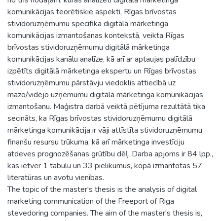
komunikācijas teorētiskie aspekti, Rīgas brīvostas
stividoruzņēmumu specifika digitālā mārketinga
komunikācijas izmantošanas kontekstā, veikta Rīgas
brīvostas stividoruzņēmumu digitālā mārketinga
komunikācijas kanālu analīze, kā arī ar aptaujas palīdzību
izpētīts digitālā mārketinga ekspertu un Rīgas brīvostas
stividoruzņēmumu pārstāvju viedoklis attiecībā uz
mazo/vidējo uzņēmumu digitālā mārketinga komunikācijas
izmantošanu. Maģistra darbā veiktā pētījuma rezultātā tika
secināts, ka Rīgas brīvostas stividoruzņēmumu digitālā
mārketinga komunikācija ir vāji attīstīta stividoruzņēmumu
finanšu resursu trūkuma, kā arī mārketinga investīciju
atdeves prognozēšanas grūtību dēļ. Darba apjoms ir 84 lpp.,
kas ietver 1 tabulu un 33 pielikumus, kopā izmantotas 57
literatūras un avotu vienības.
The topic of the master's thesis is the analysis of digital
marketing communication of the Freeport of Riga
stevedoring companies. The aim of the master's thesis is,