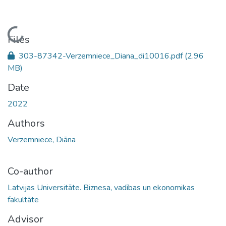
Loading...
Files
303-87342-Verzemniece_Diana_di10016.pdf
(2.96
MB)
Date
2022
Authors
Verzemniece, Diāna
Co-author
Latvijas Universitāte. Biznesa, vadības un ekonomikas
fakultāte
Advisor