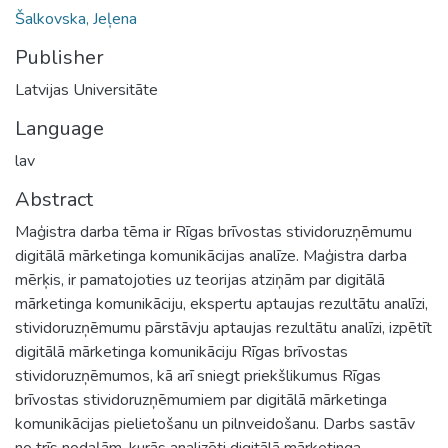
Šalkovska, Jeļena
Publisher
Latvijas Universitāte
Language
lav
Abstract
Maģistra darba tēma ir Rīgas brīvostas stividoruzņēmumu
digitālā mārketinga komunikācijas analīze. Maģistra darba
mērķis, ir pamatojoties uz teorijas atziņām par digitālā
mārketinga komunikāciju, ekspertu aptaujas rezultātu analīzi,
stividoruzņēmumu pārstāvju aptaujas rezultātu analīzi, izpētīt
digitālā mārketinga komunikāciju Rīgas brīvostas
stividoruzņēmumos, kā arī sniegt priekšlikumus Rīgas
brīvostas stividoruzņēmumiem par digitālā mārketinga
komunikācijas pielietošanu un pilnveidošanu. Darbs sastāv
no trīs nodaļām, kurās analizēti digitālā mārketinga