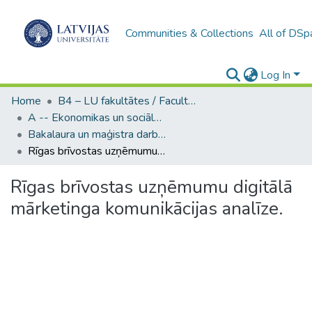
Communities & Collections
All of DSp
Log In
Home
B4 – LU fakultātes / Faculties of the UL
A -- Ekonomikas un sociālo zinātņu fakultāte / Faculty of Economics and Social Sciences
Bakalaura un maģistra darbi (ESZF) / Bachelor's and Master's theses
Rīgas brīvostas uzņēmumu digitālā mārketinga komunikācijas analīze.
Rīgas brīvostas uzņēmumu digitālā
mārketinga komunikācijas analīze.