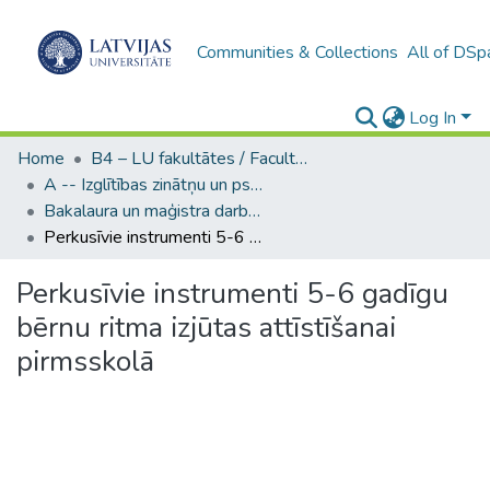
Communities & Collections
All of DSp
Log In
Home
B4 – LU fakultātes / Faculties of the UL
A -- Izglītības zinātņu un psiholoģijas fakultāte / Faculty of Education Sciences and Psychology
Bakalaura un maģistra darbi (PPMF) / Bachelor's and Master's theses
Perkusīvie instrumenti 5-6 gadīgu bērnu ritma izjūtas attīstīšanai pirmsskolā
Perkusīvie instrumenti 5-6 gadīgu
bērnu ritma izjūtas attīstīšanai
pirmsskolā