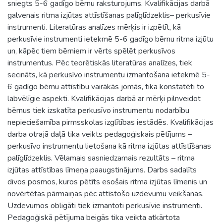
sniegts 5-6 gadīgo bērnu raksturojums. Kvalifikācijas darbā
galvenais ritma izjūtas attīstīšanas palīglīdzeklis– perkusīvie
instrumenti. Literatūras analīzes mērķis ir izpētīt, kā
perkusīvie instrumenti ietekmē 5-6 gadīgo bērnu ritma izjūtu
un, kāpēc tiem bērniem ir vērts spēlēt perkusīvos
instrumentus. Pēc teorētiskās literatūras analīzes, tiek
secināts, kā perkusīvo instrumentu izmantošana ietekmē 5-
6 gadīgo bērnu attīstību vairākās jomās, tika konstatēti to
labvēlīgie aspekti. Kvalifikācijas darbā ar mērķi pilnveidot
bērnus tiek izskatīta perkusīvo instrumentu nodarbību
nepieciešamība pirmsskolas izglītības iestādēs. Kvalifikācijas
darba otrajā daļā tika veikts pedagoģiskais pētījums –
perkusīvo instrumentu lietošana kā ritma izjūtas attīstīšanas
palīglīdzeklis. Vēlamais sasniedzamais rezultāts – ritma
izjūtas attīstības līmeņa paaugstinājums. Darbs sadalīts
divos posmos, kuros pētīts esošais ritma izjūtas līmenis un
novērtētas pārmaiņas pēc attīstošo uzdevumu veikšanas.
Uzdevumos obligāti tiek izmantoti perkusīvie instrumenti.
Pedagoģiskā pētījuma beigās tika veikta atkārtota