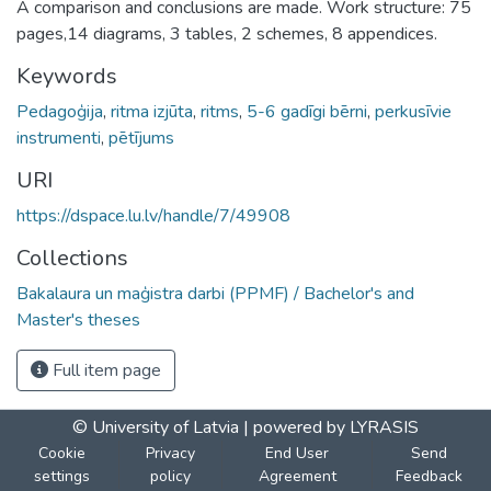
A comparison and conclusions are made. Work structure: 75
pages,14 diagrams, 3 tables, 2 schemes, 8 appendices.
Keywords
Pedagoģija
,
ritma izjūta
,
ritms
,
5-6 gadīgi bērni
,
perkusīvie
instrumenti
,
pētījums
URI
https://dspace.lu.lv/handle/7/49908
Collections
Bakalaura un maģistra darbi (PPMF) / Bachelor's and
Master's theses
Full item page
© University of Latvia |
powered by LYRASIS
Cookie
Privacy
End User
Send
settings
policy
Agreement
Feedback