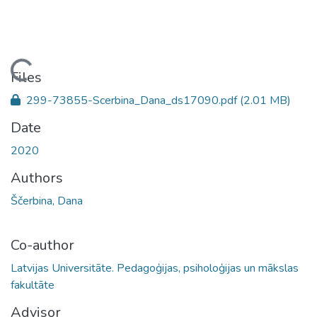
Loading...
Files
299-73855-Scerbina_Dana_ds17090.pdf
(2.01 MB)
Date
2020
Authors
Ščerbina, Dana
Co-author
Latvijas Universitāte. Pedagoģijas, psiholoģijas un mākslas
fakultāte
Advisor