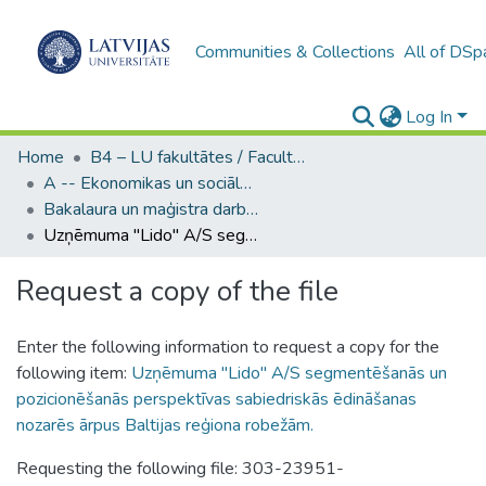
Communities & Collections
All of DSp
Log In
Home
B4 – LU fakultātes / Faculties of the UL
A -- Ekonomikas un sociālo zinātņu fakultāte / Faculty of Economics and Social Sciences
Bakalaura un maģistra darbi (ESZF) / Bachelor's and Master's theses
Uzņēmuma "Lido" A/S segmentēšanās un pozicionēšanās perspektīvas sabiedriskās ēdināšanas nozarēs ārpus Baltijas reģiona robežām.
Request a copy of the file
Enter the following information to request a copy for the
following item:
Uzņēmuma "Lido" A/S segmentēšanās un
pozicionēšanās perspektīvas sabiedriskās ēdināšanas
nozarēs ārpus Baltijas reģiona robežām.
Requesting the following file: 303-23951-