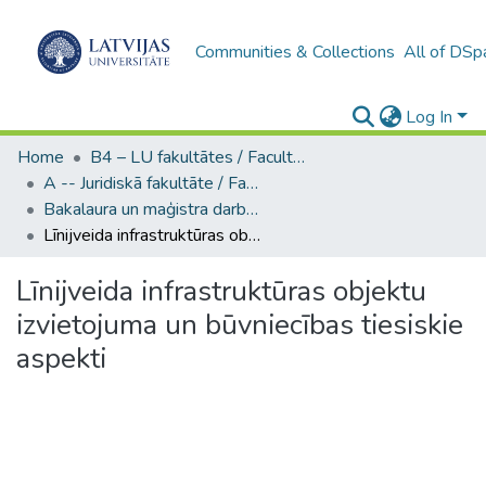
Communities & Collections
All of DSp
Log In
Home
B4 – LU fakultātes / Faculties of the UL
A -- Juridiskā fakultāte / Faculty of Law
Bakalaura un maģistra darbi (JF) / Bachelor's and Master's theses
Līnijveida infrastruktūras objektu izvietojuma un būvniecības tiesiskie aspekti
Līnijveida infrastruktūras objektu
izvietojuma un būvniecības tiesiskie
aspekti