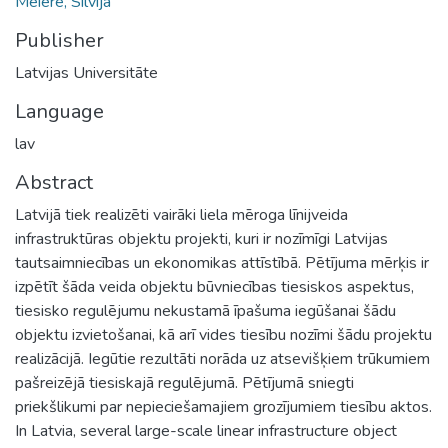
Meiere, Silvija
Publisher
Latvijas Universitāte
Language
lav
Abstract
Latvijā tiek realizēti vairāki liela mēroga līnijveida
infrastruktūras objektu projekti, kuri ir nozīmīgi Latvijas
tautsaimniecības un ekonomikas attīstībā. Pētījuma mērķis ir
izpētīt šāda veida objektu būvniecības tiesiskos aspektus,
tiesisko regulējumu nekustamā īpašuma iegūšanai šādu
objektu izvietošanai, kā arī vides tiesību nozīmi šādu projektu
realizācijā. Iegūtie rezultāti norāda uz atsevišķiem trūkumiem
pašreizējā tiesiskajā regulējumā. Pētījumā sniegti
priekšlikumi par nepieciešamajiem grozījumiem tiesību aktos.
In Latvia, several large-scale linear infrastructure object