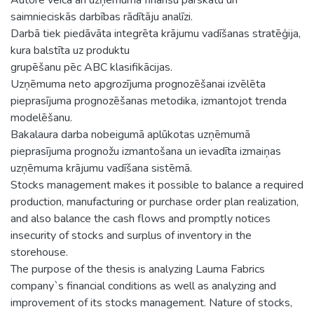
saimnieciskās darbības rādītāju analīzi.
Darbā tiek piedāvāta integrēta krājumu vadīšanas stratēģija,
kura balstīta uz produktu
grupēšanu pēc ABC klasifikācijas.
Uzņēmuma neto apgrozījuma prognozēšanai izvēlēta
pieprasījuma prognozēšanas metodika, izmantojot trenda
modelēšanu.
Bakalaura darba nobeigumā aplūkotas uzņēmumā
pieprasījuma prognožu izmantošana un ievadīta izmaiņas
uzņēmuma krājumu vadīšana sistēmā.
Stocks management makes it possible to balance a required
production, manufacturing or purchase order plan realization,
and also balance the cash flows and promptly notices
insecurity of stocks and surplus of inventory in the
storehouse.
The purpose of the thesis is analyzing Lauma Fabrics
company`s financial conditions as well as analyzing and
improvement of its stocks management. Nature of stocks,