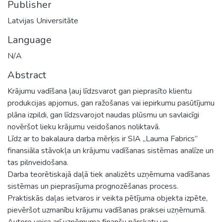
Publisher
Latvijas Universitāte
Language
N/A
Abstract
Krājumu vadīšana ļauj līdzsvarot gan pieprasīto klientu
produkcijas apjomus, gan ražošanas vai iepirkumu pasūtījumu
plāna izpildi, gan līdzsvarojot naudas plūsmu un savlaicīgi
novēršot lieku krājumu veidošanos noliktavā.
Līdz ar to bakalaura darba mērķis ir SIA „Lauma Fabrics”
finansiāla stāvokļa un krājumu vadīšanas sistēmas analīze un
tas pilnveidošana.
Darba teorētiskajā daļā tiek analizēts uzņēmuma vadīšanas
sistēmas un pieprasījuma prognozēšanas process.
Praktiskās daļas ietvaros ir veikta pētījuma objekta izpēte,
pievēršot uzmanību krājumu vadīšanas praksei uzņēmumā.
Autore veica arī uzņēmuma finanšu pārskatu un