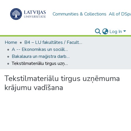
Communities & Collections
All of DSp
Log In
Home
B4 – LU fakultātes / Faculties of the UL
A -- Ekonomikas un sociālo zinātņu fakultāte / Faculty of Economics and Social Sciences
Bakalaura un maģistra darbi (ESZF) / Bachelor's and Master's theses
Tekstilmateriālu tirgus uzņēmuma krājumu vadīšana
Tekstilmateriālu tirgus uzņēmuma
krājumu vadīšana