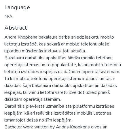
Language
N/A
Abstract
Andra Knopkena bakalaura darbs sniedz ieskatu mobilo
lietotņu izstrādē, kas sakarā ar mobilo telefonu plašo
izplatību mūsdienās ir kļuvusi ļoti aktuāla.
Bakalaura darbā tiks apskatītas šībrīža mobilo telefonu
operētājsistēmas un to popularitāte, kā arī mobilo telefonu
lietotņu izstrādes iespējas uz dažādām operētājsistēmām.
Tā kā mobilo telefonu operētājsistēmu ir daudz, un tās ir
dažādas, šajā bakalaura darbā tiks apskatītas arī dažādas
iespējas, lai vienu lietotni varētu izveidot uzreiz priekš
dažādām operētājsistēmām.
Darbā tiks pievērsta uzmanība starpplatformu izstrādes
iespējām, kā arī reāli tiks izstrādātas mobilās lietotnes,
izmantojot dažas no šīm iespējām.
Bachelor work written by Andris Knopkens gives an