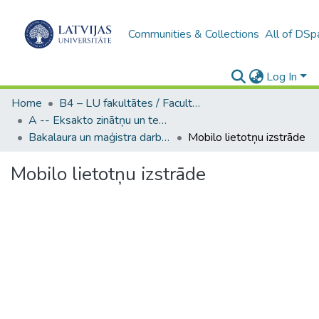
Communities & Collections
All of DSp
Log In
Home
B4 – LU fakultātes / Faculties of the UL
A -- Eksakto zinātņu un tehnoloģiju fakultāte / Faculty of Science and Technology
Bakalaura un maģistra darbi (EZTF) / Bachelor's and Master's theses
Mobilo lietotņu izstrāde
Mobilo lietotņu izstrāde