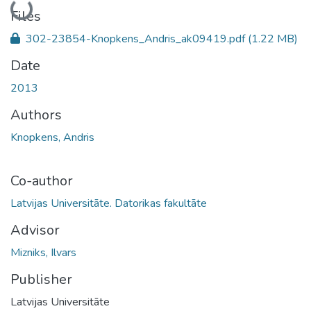
Loading...
Files
302-23854-Knopkens_Andris_ak09419.pdf
(1.22 MB)
Date
2013
Authors
Knopkens, Andris
Co-author
Latvijas Universitāte. Datorikas fakultāte
Advisor
Mizniks, Ilvars
Publisher
Latvijas Universitāte