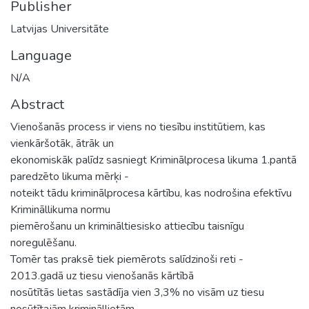
Publisher
Latvijas Universitāte
Language
N/A
Abstract
Vienošanās process ir viens no tiesību institūtiem, kas
vienkāršotāk, ātrāk un
ekonomiskāk palīdz sasniegt Kriminālprocesa likuma 1.pantā
paredzēto likuma mērķi -
noteikt tādu kriminālprocesa kārtību, kas nodrošina efektīvu
Krimināllikuma normu
piemērošanu un krimināltiesisko attiecību taisnīgu
noregulēšanu.
Tomēr tas praksē tiek piemērots salīdzinoši reti -
2013.gadā uz tiesu vienošanās kārtībā
nosūtītās lietas sastādīja vien 3,3% no visām uz tiesu
nosūtītajām krimināllietām.