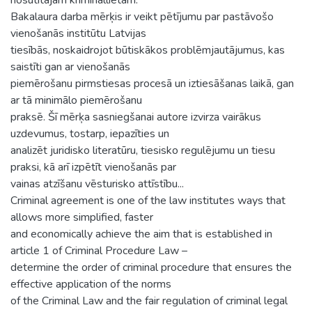
Bakalaura darba mērķis ir veikt pētījumu par pastāvošo
vienošanās institūtu Latvijas
tiesībās, noskaidrojot būtiskākos problēmjautājumus, kas
saistīti gan ar vienošanās
piemērošanu pirmstiesas procesā un iztiesāšanas laikā, gan
ar tā minimālo piemērošanu
praksē. Šī mērķa sasniegšanai autore izvirza vairākus
uzdevumus, tostarp, iepazīties un
analizēt juridisko literatūru, tiesisko regulējumu un tiesu
praksi, kā arī izpētīt vienošanās par
vainas atzīšanu vēsturisko attīstību...
Criminal agreement is one of the law institutes ways that
allows more simplified, faster
and economically achieve the aim that is established in
article 1 of Criminal Procedure Law –
determine the order of criminal procedure that ensures the
effective application of the norms
of the Criminal Law and the fair regulation of criminal legal