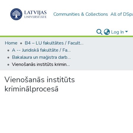
Communities & Collections
All of DSp
Log In
Home
B4 – LU fakultātes / Faculties of the UL
A -- Juridiskā fakultāte / Faculty of Law
Bakalaura un maģistra darbi (JF) / Bachelor's and Master's theses
Vienošanās institūts kriminālprocesā
Vienošanās institūts
kriminālprocesā