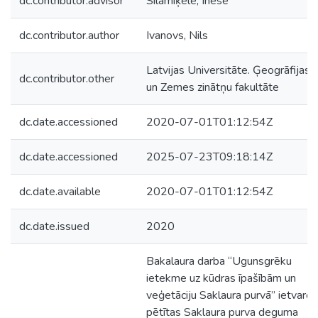
dc.contributor.advisor
Silamiķele, Inese
dc.contributor.author
Ivanovs, Nils
Latvijas Universitāte. Ģeogrāfijas
dc.contributor.other
un Zemes zinātņu fakultāte
dc.date.accessioned
2020-07-01T01:12:54Z
dc.date.accessioned
2025-07-23T09:18:14Z
dc.date.available
2020-07-01T01:12:54Z
dc.date.issued
2020
Bakalaura darba “Ugunsgrēku
ietekme uz kūdras īpašībām un
veģetāciju Saklaura purvā” ietvaros
pētītas Saklaura purva deguma