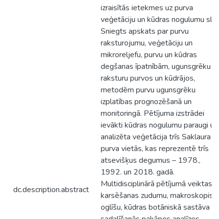
izraisītās ietekmes uz purva
veģetāciju un kūdras nogulumu slān
Sniegts apskats par purvu
raksturojumu, veģetāciju un
mikroreljefu, purvu un kūdras
degšanas īpatnībām, ugunsgrēku
raksturu purvos un kūdrājos,
metodēm purvu ugunsgrēku
izplatības prognozēšanā un
monitoringā. Pētījuma izstrādei
ievākti kūdras nogulumu paraugi un
analizēta veģetācija trīs Saklaura
purva vietās, kas reprezentē trīs
atsevišķus degumus – 1978.,
1992. un 2018. gadā.
Multidisciplinārā pētījumā veiktas
dc.description.abstract
karsēšanas zudumu, makroskopisk
oglīšu, kūdras botāniskā sastāva u