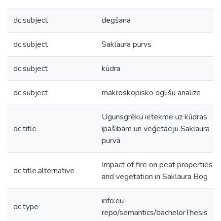
dc.subject
degšana
dc.subject
Saklaura purvs
dc.subject
kūdra
dc.subject
makroskopisko oglīšu analīze
Ugunsgrēku ietekme uz kūdras
dc.title
īpašībām un veģetāciju Saklaura
purvā
Impact of fire on peat properties
dc.title.alternative
and vegetation in Saklaura Bog
info:eu-
dc.type
repo/semantics/bachelorThesis