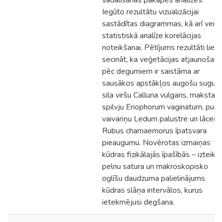
sadalīšanās pakāpes analīzes.
Iegūto rezultātu vizualizācijai
sastādītas diagrammas, kā arī veik
statistiskā analīze korelācijas
noteikšanai. Pētījums rezultāti liek
secināt, ka veģetācijas atjaunošan
pēc degumiem ir saistāma ar
sausākos apstākļos augošu sugu -
sila viršu Calluna vulgaris, makstain
spilvju Eriophorum vaginatum, purv
vaivariņu Ledum palustre un lāceņu
Rubus chamaemorus īpatsvara
pieaugumu. Novērotas izmaiņas
kūdras fizikālajās īpašībās – izteikt
pelnu satura un makroskopisko
oglīšu daudzuma palielinājums
kūdras slāņa intervālos, kurus
ietekmējusi degšana.