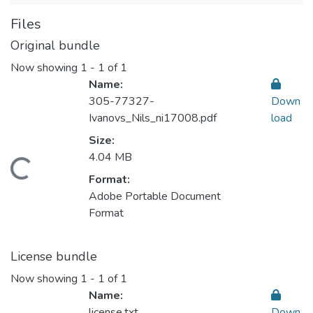
Files
Original bundle
Now showing
1 - 1 of 1
Name:
305-77327-
Down
Ivanovs_Nils_ni17008.pdf
load
Size:
4.04 MB
ding...
Format:
Adobe Portable Document
Format
License bundle
Now showing
1 - 1 of 1
Name:
license.txt
Down