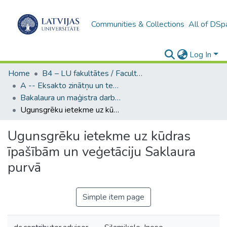
Communities & Collections
All of DSp
Log In
Home
B4 – LU fakultātes / Faculties of the UL
A -- Eksakto zinātņu un tehnoloģiju fakultāte / Faculty of Science and Technology
Bakalaura un maģistra darbi (EZTF) / Bachelor's and Master's theses
Ugunsgrēku ietekme uz kūdras īpašībām un veģetāciju Saklaura purvā
Ugunsgrēku ietekme uz kūdras
īpašībām un veģetāciju Saklaura
purvā
Simple item page