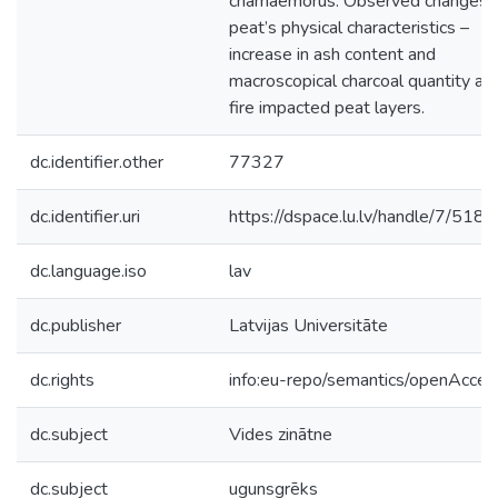
chamaemorus. Observed changes i
peat’s physical characteristics –
increase in ash content and
macroscopical charcoal quantity at
fire impacted peat layers.
dc.identifier.other
77327
dc.identifier.uri
https://dspace.lu.lv/handle/7/518
dc.language.iso
lav
dc.publisher
Latvijas Universitāte
dc.rights
info:eu-repo/semantics/openAcces
dc.subject
Vides zinātne
dc.subject
ugunsgrēks