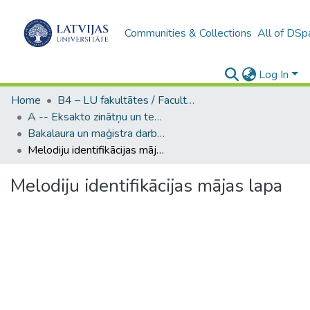
Communities & Collections
All of DSp
Log In
Home
B4 – LU fakultātes / Faculties of the UL
A -- Eksakto zinātņu un tehnoloģiju fakultāte / Faculty of Science and Technology
Bakalaura un maģistra darbi (EZTF) / Bachelor's and Master's theses
Melodiju identifikācijas mājas lapa
Melodiju identifikācijas mājas lapa