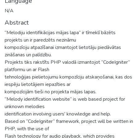
Language
N/A
Abstract
“Melodiju identifikācijas mājas lapa” ir tīmeklī bāzēts
projekts un ir paredzēts nezināmu
kompozīciju atpazīšanai izmantojot lietotāju piedāvātas
zināšanas un palīdzību.
Projekts tiks rakstīts PHP valodā izmantojot “CodeIgniter”
platformu un ar Flash
tehnoloģijas pielietojumu kompozīciju atskaņošanai, kas dos
iespēju lietotājiem iepazīties ar
kompozīcijām tieši no projekta mājas lapas.
“Melody identification website” is web based project for
unknown melodies
identification involving users' knowledge and help.
Based on “CodeIgniter” framework, project will be written in
PHP, with the use of
Flash technology for audio playback, which provides