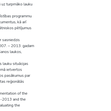
i uz turpmāko lauku
tīstības programmu
umentus, kā arī
ātniskos pētījumus
ir sasniedzis
 2007. – 2013. gadam
šanos laukos,
 lauku situācijas
ammā ietvertos
 šos pasākumus par
stas reģionālās
mentation of the
07-2013 and the
valuating the