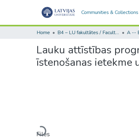
Communities & Collections
Home
B4 – LU fakultātes / Faculties of the UL
Lauku attīstības pr
īstenošanas ietekme u
Loading...
Files