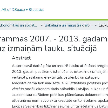
All of DSpace
Statistics
A -- Ekonomikas un sociālo zinātņu fakultāte / Faculty of Economics and Social Sciences
Bakalaura un maģistra darbi (ESZF) / Bachelor's and Master's theses
ogrammas 2007. - 2013. gada
z izmaiņām lauku situācijā
Abstract
Autors savā darbā pēta un analizē Lauku attīstības prog
2013. gadam pasākumu īstenošanas ietekmi uz izmaiņām la
vērtējot pasākumu efektivitāti, lietderību un ilgtspēju.
Maģistra darbā tiek analizēts lauku attīstības politikas jēd
vērtēts sociāli ekonomiskais stāvoklis Latvijas laukos un f
laukiem caur dažādiem politikas plānošanas dokumentiem, 
attiecināmo normatīvo aktu kvalitāte un to ietekme, apska
Eiropas Savienības līdzfinansējums un tā ietekme uz Latvija