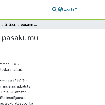
Log In
Lauku attīstības programmas 2007. - 2013. gadam pasākumu īstenošanas ietekme uz izmaiņām lauku situācijā
m pasākumu
rammas 2007. –
uku situācijā,
ziens un tā būtība,
inansiālais atbalsts
uz lauku attīstību
tīts iespējamais
s lauku attīstību, kā