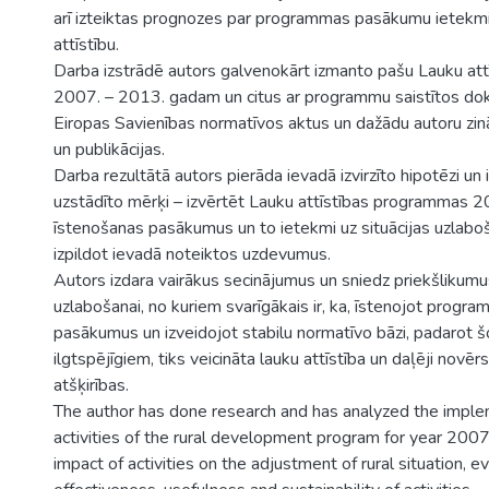
arī izteiktas prognozes par programmas pasākumu ietekm
attīstību.
Darba izstrādē autors galvenokārt izmanto pašu Lauku at
2007. – 2013. gadam un citus ar programmu saistītos dok
Eiropas Savienības normatīvos aktus un dažādu autoru zin
un publikācijas.
Darba rezultātā autors pierāda ievadā izvirzīto hipotēzi un 
uzstādīto mērķi – izvērtēt Lauku attīstības programmas
īstenošanas pasākumus un to ietekmi uz situācijas uzlabo
izpildot ievadā noteiktos uzdevumus.
Autors izdara vairākus secinājumus un sniedz priekšlikumus
uzlabošanai, no kuriem svarīgākais ir, ka, īstenojot progr
pasākumus un izveidojot stabilu normatīvo bāzi, padarot
ilgtspējīgiem, tiks veicināta lauku attīstība un daļēji novēr
atšķirības.
The author has done research and has analyzed the imple
activities of the rural development program for year 20
impact of activities on the adjustment of rural situation, e