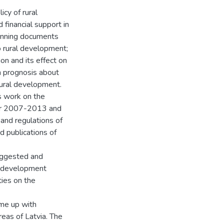
icy of rural
 financial support in
planning documents
o rural development;
on and its effect on
n prognosis about
 rural development.
s work on the
ear 2007-2013 and
and regulations of
d publications of
suggested and
al development
ies on the
ome up with
reas of Latvia. The