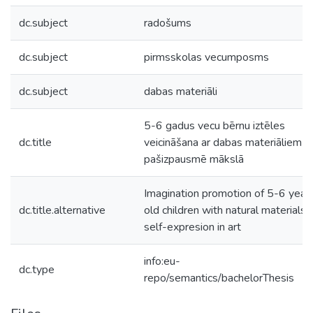
dc.subject
radošums
dc.subject
pirmsskolas vecumposms
dc.subject
dabas materiāli
5-6 gadus vecu bērnu iztēles
dc.title
veicināšana ar dabas materiāliem
pašizpausmē mākslā
Imagination promotion of 5-6 year
dc.title.alternative
old children with natural materials i
self-expresion in art
info:eu-
dc.type
repo/semantics/bachelorThesis