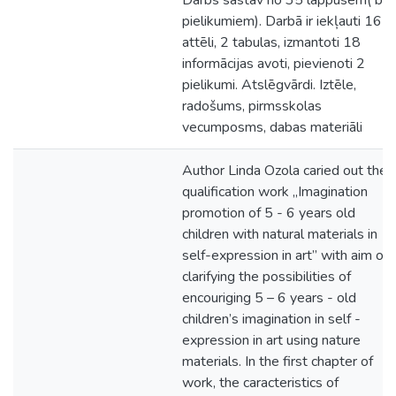
Darbs sastāv no 35 lappusēm( be
pielikumiem). Darbā ir iekļauti 16
attēli, 2 tabulas, izmantoti 18
informācijas avoti, pievienoti 2
pielikumi. Atslēgvārdi. Iztēle,
radošums, pirmsskolas
vecumposms, dabas materiāli
Author Linda Ozola caried out the
qualification work „Imagination
promotion of 5 - 6 years old
children with natural materials in
self-expression in art” with aim of
clarifying the possibilities of
encouriging 5 – 6 years - old
children’s imagination in self -
expression in art using nature
materials. In the first chapter of
work, the caracteristics of