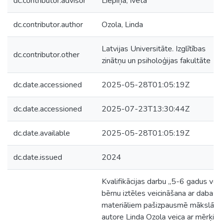
dc.contributor.advisor
Liepiņa, Iveta
dc.contributor.author
Ozola, Linda
Latvijas Universitāte. Izglītības
dc.contributor.other
zinātņu un psiholoģijas fakultāte
dc.date.accessioned
2025-05-28T01:05:19Z
dc.date.accessioned
2025-07-23T13:30:44Z
dc.date.available
2025-05-28T01:05:19Z
dc.date.issued
2024
Kvalifikācijas darbu „5-6 gadus ve
bērnu iztēles veicināšana ar dabas
materiāliem pašizpausmē mākslā”
autore Linda Ozola veica ar mērķi