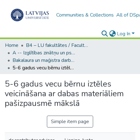
Communities & Collections
All of DSp
Log In
Home
B4 – LU fakultātes / Faculties of the UL
A -- Izglītības zinātņu un psiholoģijas fakultāte / Faculty of Education Sciences and Psychology
Bakalaura un maģistra darbi (PPMF) / Bachelor's and Master's theses
5-6 gadus vecu bērnu iztēles veicināšana ar dabas materiāliem pašizpausmē mākslā
5-6 gadus vecu bērnu iztēles
veicināšana ar dabas materiāliem
pašizpausmē mākslā
Simple item page