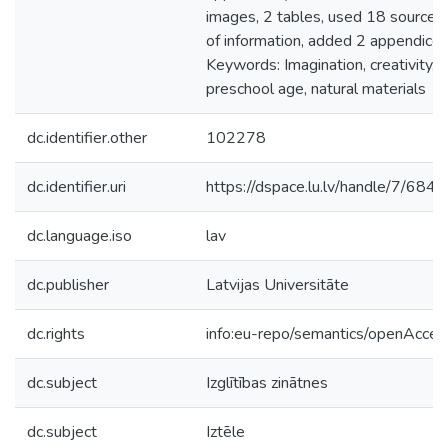
images, 2 tables, used 18 sources
of information, added 2 appendices
Keywords: Imagination, creativity,
preschool age, natural materials
dc.identifier.other
102278
dc.identifier.uri
https://dspace.lu.lv/handle/7/684
dc.language.iso
lav
dc.publisher
Latvijas Universitāte
dc.rights
info:eu-repo/semantics/openAcces
dc.subject
Izglītības zinātnes
dc.subject
Iztēle