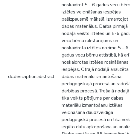
noskaidrot 5 - 6 gadus vecu bērnu
iztēles veicināšanas iespējas
pašizpausmē mākslā, izmantojot
dabas materiālus. Darba pirmajā
nodaļā veikts iztēles un 5-6 gadus
vecu bērnu raksturojums un
noskaidrota iztēles nozīme 5 – 6
gadus vecu bērnu attīstībā, kā arī
noskaidrotas iztēles rosināšanas
iespējas. Otrajā nodaļā analizēta
dc.description.abstract
dabas materiālu izmantošana
pedagoģiskajā procesā un radošās
darbības procesā. Trešajā nodaļā
tika veikts pētījums par dabas
materiālu izmantošanu iztēles
veicināšanā daudzveidīgā
pedagoģiskā procesā un tika veikt
iegūto datu apkopošana un analīze.