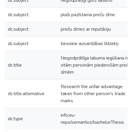
dc.subject
negodprātīgi gūts labums
dc.subject
plaši pazīstama preču zīme
dc.subject
preču zīmes ar reputāciju
dc.subject
tiesiskie aizsardzības līdzekļi
Negodprātīga labuma iegūšana no
dc.title
citām personām piederošām preču
zīmēm
Research the unfair advantage
dc.title.alternative
taken from other person's trade
marks
info:eu-
dc.type
repo/semantics/bachelorThesis