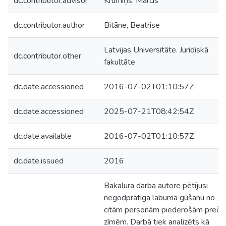
dc.contributor.advisor
Krūmiņš, Mārcis
dc.contributor.author
Bitāne, Beatrise
Latvijas Universitāte. Juridiskā
dc.contributor.other
fakultāte
dc.date.accessioned
2016-07-02T01:10:57Z
dc.date.accessioned
2025-07-21T08:42:54Z
dc.date.available
2016-07-02T01:10:57Z
dc.date.issued
2016
Bakalura darba autore pētījusi
negodprātīga labuma gūšanu no
citām personām piederošām preču
zīmēm. Darbā tiek analizēts kā