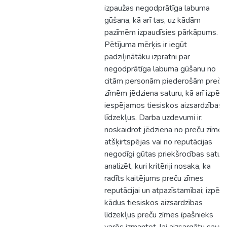
izpaužas negodprātīga labuma
gūšana, kā arī tas, uz kādām
pazīmēm izpaudīsies pārkāpums.
Pētījuma mērķis ir iegūt
padziļinātāku izpratni par
negodprātīga labuma gūšanu no
citām personām piederošām preču
zīmēm jēdziena saturu, kā arī izpētī
iespējamos tiesiskos aizsardzības
līdzekļus. Darba uzdevumi ir:
noskaidrot jēdziena no preču zīmes
atšķirtspējas vai no reputācijas
negodīgi gūtas priekšrocības saturu
analizēt, kuri kritēriji nosaka, ka
radīts kaitējums preču zīmes
reputācijai un atpazīstamībai; izpētīt
kādus tiesiskos aizsardzības
līdzekļus preču zīmes īpašnieks