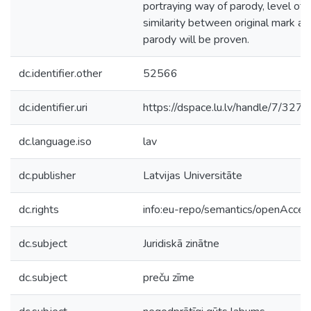
portraying way of parody, level of
similarity between original mark an
parody will be proven.
dc.identifier.other
52566
dc.identifier.uri
https://dspace.lu.lv/handle/7/327
dc.language.iso
lav
dc.publisher
Latvijas Universitāte
dc.rights
info:eu-repo/semantics/openAcces
dc.subject
Juridiskā zinātne
dc.subject
preču zīme