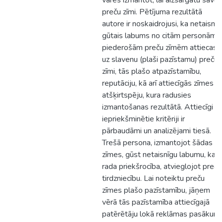
varēs izmantot, lai aizsargātu savu
preču zīmi. Pētījuma rezultātā
autore ir noskaidrojusi, ka netaisnīg
gūtais labums no citām personām
piederošām preču zīmēm attiecas
uz slavenu (plaši pazīstamu) preču
zīmi, tās plašo atpazīstamību,
reputāciju, kā arī attiecīgās zīmes
atšķirtspēju, kura radusies
izmantošanas rezultātā. Attiecīgi
iepriekšminētie kritēriji ir
pārbaudāmi un analizējami tiesā.
Trešā persona, izmantojot šādas
zīmes, gūst netaisnīgu labumu, kas
rada priekšrocība, atvieglojot prec
tirdzniecību. Lai noteiktu preču
zīmes plašo pazīstamību, jāņem
vērā tās pazīstamība attiecīgajā
patērētāju lokā reklāmas pasākum