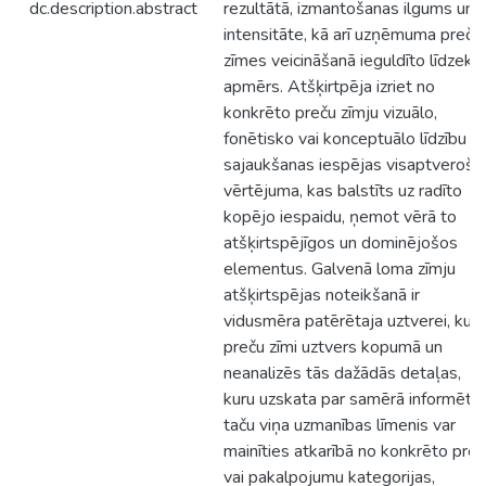
dc.description.abstract
rezultātā, izmantošanas ilgums un
intensitāte, kā arī uzņēmuma preču
zīmes veicināšanā ieguldīto līdzekļ
apmērs. Atšķirtpēja izriet no
konkrēto preču zīmju vizuālo,
fonētisko vai konceptuālo līdzību
sajaukšanas iespējas visaptverošā
vērtējuma, kas balstīts uz radīto
kopējo iespaidu, ņemot vērā to
atšķirtspējīgos un dominējošos
elementus. Galvenā loma zīmju
atšķirtspējas noteikšanā ir
vidusmēra patērētaja uztverei, kurš
preču zīmi uztvers kopumā un
neanalizēs tās dažādās detaļas,
kuru uzskata par samērā informētu,
taču viņa uzmanības līmenis var
mainīties atkarībā no konkrēto pre
vai pakalpojumu kategorijas,