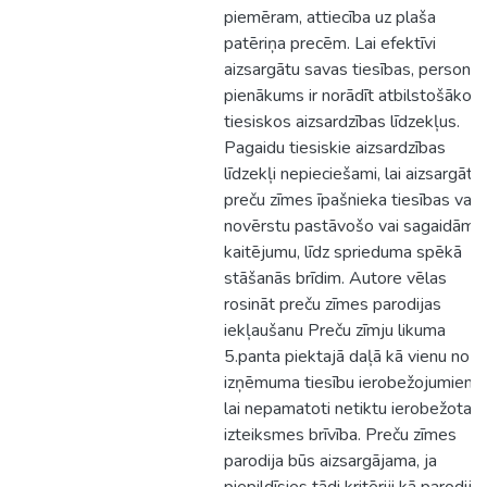
piemēram, attiecība uz plaša
patēriņa precēm. Lai efektīvi
aizsargātu savas tiesības, persona
pienākums ir norādīt atbilstošākos
tiesiskos aizsardzības līdzekļus.
Pagaidu tiesiskie aizsardzības
līdzekļi nepieciešami, lai aizsargātu
preču zīmes īpašnieka tiesības vai l
novērstu pastāvošo vai sagaidāmo
kaitējumu, līdz sprieduma spēkā
stāšanās brīdim. Autore vēlas
rosināt preču zīmes parodijas
iekļaušanu Preču zīmju likuma
5.panta piektajā daļā kā vienu no
izņēmuma tiesību ierobežojumiem,
lai nepamatoti netiktu ierobežota
izteiksmes brīvība. Preču zīmes
parodija būs aizsargājama, ja