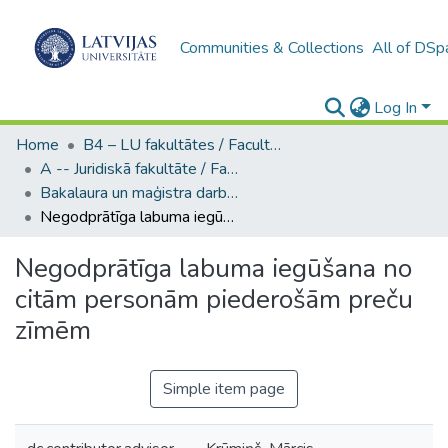
Communities & Collections
All of DSp
Log In
Home
B4 – LU fakultātes / Faculties of the UL
A -- Juridiskā fakultāte / Faculty of Law
Bakalaura un maģistra darbi (JF) / Bachelor's and Master's theses
Negodprātīga labuma iegūšana no citām personām piederošām preču zīmēm
Negodprātīga labuma iegūšana no
citām personām piederošām preču
zīmēm
Simple item page