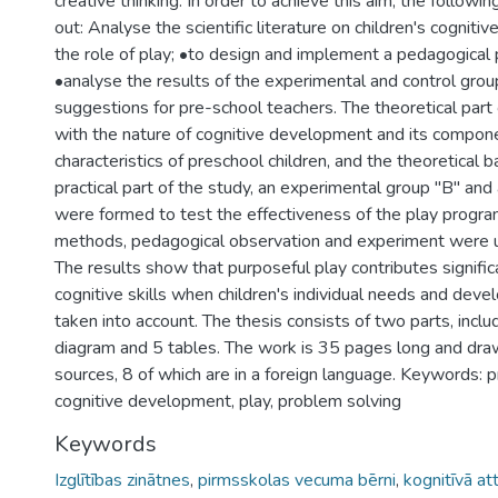
creative thinking. In order to achieve this aim, the followi
out: Analyse the scientific literature on children's cognit
the role of play; •to design and implement a pedagogical
•analyse the results of the experimental and control grou
suggestions for pre-school teachers. The theoretical part
with the nature of cognitive development and its compone
characteristics of preschool children, and the theoretical ba
practical part of the study, an experimental group "B" and
were formed to test the effectiveness of the play progra
methods, pedagogical observation and experiment were u
The results show that purposeful play contributes significa
cognitive skills when children's individual needs and deve
taken into account. The thesis consists of two parts, inclu
diagram and 5 tables. The work is 35 pages long and draw
sources, 8 of which are in a foreign language. Keywords: p
cognitive development, play, problem solving
Keywords
Izglītības zinātnes
,
pirmsskolas vecuma bērni
,
kognitīvā att