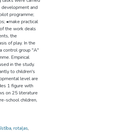
ng tasks were carried
ive development and
 pilot programme;
ps; •make practical
 of the work deals
nts, the
sis of play. In the
 a control group "A"
mme. Empirical
sed in the study.
ntly to children's
lopmental level are
des 1 figure with
s on 25 literature
re-school children,
īstība
,
rotaļas
,