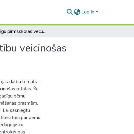
Log In
4 gadīgu pirmsskolas vecuma bērnu kognitīvo attīstību veicinošas rotaļas
tību veicinošas
cijas darba temats -
cinošas rotaļas. Šī
 gadīgu bērnu
isināšanas prasmēm,
i. Lai sasniegtu
o literatūru par bērnu
 pedagoģisku
ontrolgrupas