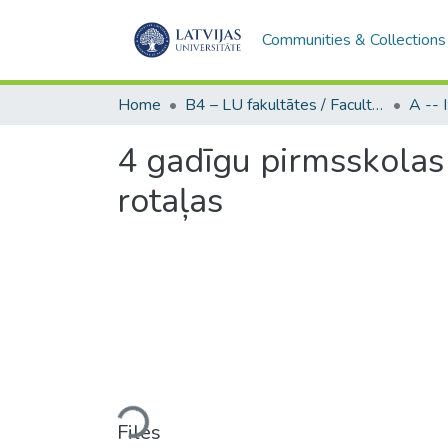
Communities & Collections
Home
B4 – LU fakultātes / Faculties of the UL
4 gadīgu pirmsskolas 
rotaļas
Loading...
Files