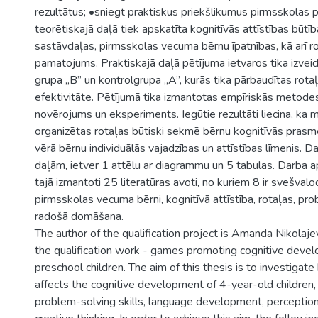
rezultātus; •sniegt praktiskus priekšlikumus pirmsskolas
teorētiskajā daļā tiek apskatīta kognitīvās attīstības būtīb
sastāvdaļas, pirmsskolas vecuma bērnu īpatnības, kā arī ro
pamatojums. Praktiskajā daļā pētījuma ietvaros tika izve
grupa „B” un kontrolgrupa „A”, kurās tika pārbaudītas ro
efektivitāte. Pētījumā tika izmantotas empīriskās metode
novērojums un eksperiments. Iegūtie rezultāti liecina, ka m
organizētas rotaļas būtiski sekmē bērnu kognitīvās prasme
vērā bērnu individuālās vajadzības un attīstības līmenis. 
daļām, ietver 1 attēlu ar diagrammu un 5 tabulas. Darba ap
tajā izmantoti 25 literatūras avoti, no kuriem 8 ir svešvalo
pirmsskolas vecuma bērni, kognitīvā attīstība, rotaļas, pro
radošā domāšana.
The author of the qualification project is Amanda Nikolaje
the qualification work - games promoting cognitive devel
preschool children. The aim of this thesis is to investigat
affects the cognitive development of 4-year-old children,
problem-solving skills, language development, percepti