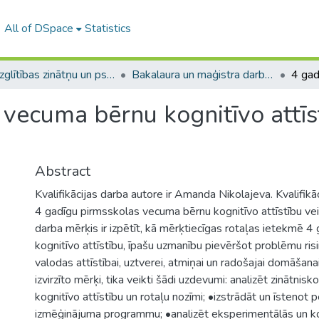
All of DSpace
Statistics
A -- Izglītības zinātņu un psiholoģijas fakultāte / Faculty of Education Sciences and Psychology
Bakalaura un maģistra darbi (PPMF) / Bachelor's and Master's theses
vecuma bērnu kognitīvo attīs
Abstract
Kvalifikācijas darba autore ir Amanda Nikolajeva. Kvalifikā
4 gadīgu pirmsskolas vecuma bērnu kognitīvo attīstību vei
darba mērķis ir izpētīt, kā mērķtiecīgas rotaļas ietekmē 4
kognitīvo attīstību, īpašu uzmanību pievēršot problēmu r
valodas attīstībai, uztverei, atmiņai un radošajai domāšana
izvirzīto mērķi, tika veikti šādi uzdevumi: analizēt zinātnisk
kognitīvo attīstību un rotaļu nozīmi; •izstrādāt un īstenot
izmēģinājuma programmu; •analizēt eksperimentālās un k