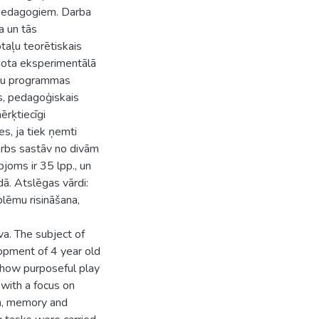
 pedagogiem. Darba
a un tās
taļu teorētiskais
idota eksperimentālā
taļu programmas
s, pedagoģiskais
ērķtiecīgi
s, ja tiek ņemti
Darbs sastāv no divām
joms ir 35 lpp., un
dā. Atslēgas vārdi:
blēmu risināšana,
va. The subject of
opment of 4 year old
e how purposeful play
 with a focus on
on, memory and