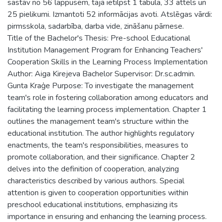
sastāv no 56 lappusēm, tajā ietilpst 1 tabula, 33 attēls un
25 pielikumi. Izmantoti 52 informācijas avoti. Atslēgas vārdi:
pirmsskola, sadarbība, darba vide, zināšanu pārnese.
Title of the Bachelor's Thesis: Pre-school Educational
Institution Management Program for Enhancing Teachers'
Cooperation Skills in the Learning Process Implementation
Author: Aiga Kirejeva Bachelor Supervisor: Dr.sc.admin.
Gunta Kraģe Purpose: To investigate the management
team's role in fostering collaboration among educators and
facilitating the learning process implementation. Chapter 1
outlines the management team's structure within the
educational institution. The author highlights regulatory
enactments, the team's responsibilities, measures to
promote collaboration, and their significance. Chapter 2
delves into the definition of cooperation, analyzing
characteristics described by various authors. Special
attention is given to cooperation opportunities within
preschool educational institutions, emphasizing its
importance in ensuring and enhancing the learning process.