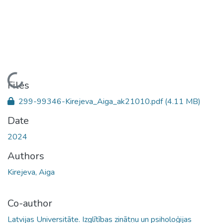
Loading...
Files
299-99346-Kirejeva_Aiga_ak21010.pdf
(4.11 MB)
Date
2024
Authors
Kirejeva, Aiga
Co-author
Latvijas Universitāte. Izglītības zinātņu un psiholoģijas