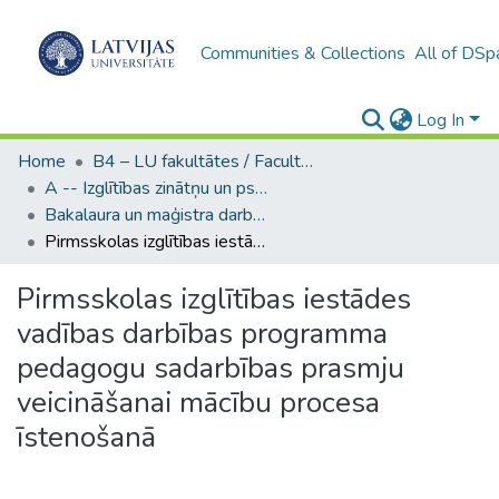
Communities & Collections
All of DSp
Log In
Home
B4 – LU fakultātes / Faculties of the UL
A -- Izglītības zinātņu un psiholoģijas fakultāte / Faculty of Education Sciences and Psychology
Bakalaura un maģistra darbi (PPMF) / Bachelor's and Master's theses
Pirmsskolas izglītības iestādes vadības darbības programma pedagogu sadarbības prasmju veicināšanai mācību procesa īstenošanā
Pirmsskolas izglītības iestādes
vadības darbības programma
pedagogu sadarbības prasmju
veicināšanai mācību procesa
īstenošanā