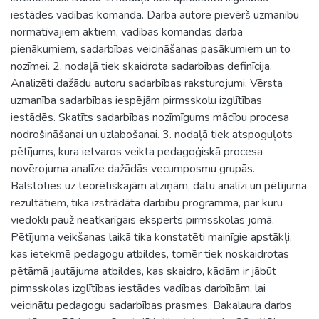
iestādes vadības komanda. Darba autore pievērš uzmanību
normatīvajiem aktiem, vadības komandas darba
pienākumiem, sadarbības veicināšanas pasākumiem un to
nozīmei. 2. nodaļā tiek skaidrota sadarbības definīcija.
Analizēti dažādu autoru sadarbības raksturojumi. Vērsta
uzmanība sadarbības iespējām pirmsskolu izglītības
iestādēs. Skatīts sadarbības nozīmīgums mācību procesa
nodrošināšanai un uzlabošanai. 3. nodaļā tiek atspoguļots
pētījums, kura ietvaros veikta pedagoģiskā procesa
novērojuma analīze dažādās vecumposmu grupās.
Balstoties uz teorētiskajām atziņām, datu analīzi un pētījuma
rezultātiem, tika izstrādāta darbību programma, par kuru
viedokli pauž neatkarīgais eksperts pirmsskolas jomā.
Pētījuma veikšanas laikā tika konstatēti mainīgie apstākļi,
kas ietekmē pedagogu atbildes, tomēr tiek noskaidrotas
pētāmā jautājuma atbildes, kas skaidro, kādām ir jābūt
pirmsskolas izglītības iestādes vadības darbībām, lai
veicinātu pedagogu sadarbības prasmes. Bakalaura darbs