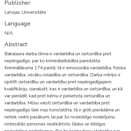
Publisher
Latvijas Universitāte
Language
N/A
Abstract
Bakalaura darba tēma ir vardarbība un cietsirdība pret
nepilngadīgo, par ko kriminālatbildība paredzēta
Krimināllikuma 174.pantā, tā ir emocionāla vardarbība, fiziska
vardarbība, vecāku nolaidība un cietsirdība. Darba mērķis ir
izpētīt cietsirdību un vardarbību pret nepilngadīgajiem
kvalifikāciju, izanalizēt, kas ir vardarbība un cietsirdība, un kā
var pierādīt, kad pret bērnu ir pielietota cietsirdība un
vardarbība. Mūsu valstī cietsirdība un vardarbība pret
nepilngadīgo tiek maz konstatēta, tā ir grūti pierādāma un
netiek veikti pasākumi, lai par šo noziedzīgo nodarījumu
notiesātās personas neatkārtotu šādus un līdzīgus
noziedzīgus nodarījumus. Par to liecina tiesu statistika par