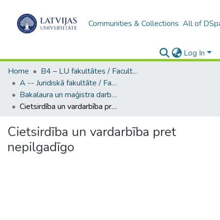
Communities & Collections
All of DSp
Log In
Home
B4 – LU fakultātes / Faculties of the UL
A -- Juridiskā fakultāte / Faculty of Law
Bakalaura un maģistra darbi (JF) / Bachelor's and Master's theses
Cietsirdība un vardarbība pret nepilgadīgo
Cietsirdība un vardarbība pret
nepilgadīgo