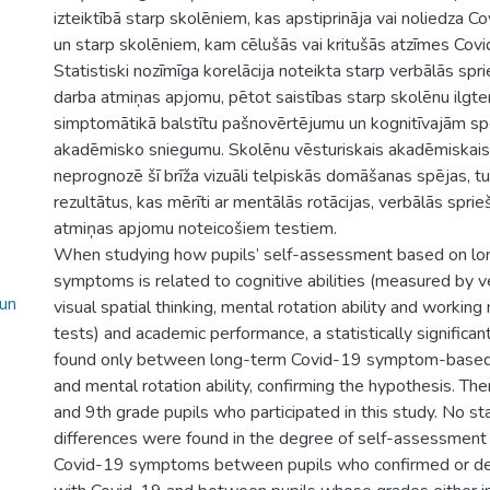
izteiktībā starp skolēniem, kas apstiprināja vai noliedza 
un starp skolēniem, kam cēlušās vai kritušās atzīmes Covi
Statistiski nozīmīga korelācija noteikta starp verbālās spr
darba atmiņas apjomu, pētot saistības starp skolēnu ilgt
simptomātikā balstītu pašnovērtējumu un kognitīvajām sp
akadēmisko sniegumu. Skolēnu vēsturiskais akadēmiskai
neprognozē šī brīža vizuāli telpiskās domāšanas spējas, t
rezultātus, kas mērīti ar mentālās rotācijas, verbālās spri
atmiņas apjomu noteicošiem testiem.
When studying how pupils’ self-assessment based on l
symptoms is related to cognitive abilities (measured by v
 un
visual spatial thinking, mental rotation ability and workin
tests) and academic performance, a statistically significan
found only between long-term Covid-19 symptom-based
and mental rotation ability, confirming the hypothesis. T
and 9th grade pupils who participated in this study. No stat
differences were found in the degree of self-assessmen
Covid-19 symptoms between pupils who confirmed or den