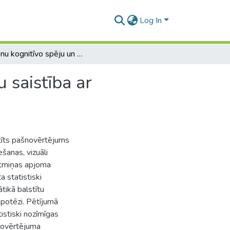
Log In
Skolēnu kognitīvo spēju un akadēmisko sasniegumu saistība ar ilgtermiņa Covid-19 simptomiem
 saistība ar
tīts pašnovērtējums
ešanas, vizuāli
atmiņas apjoma
 statistiski
tikā balstītu
ipotēzi. Pētījumā
tistiski nozīmīgas
šnovērtējuma