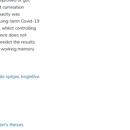
mproved or got
t correlation
pacity was
’ long-term Covid-19
whilst controlling
ance does not
 predict the results
nd working memory
vās spējas
,
kognitīvo
ter's theses