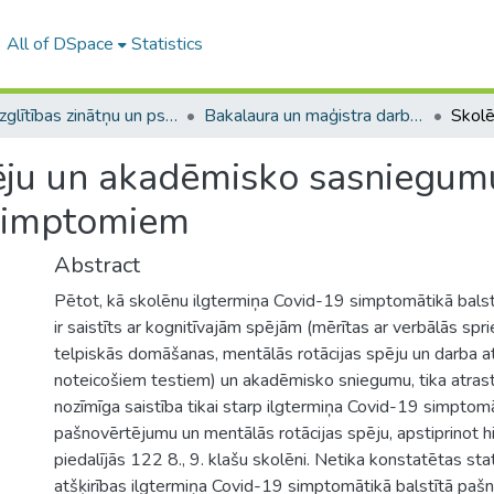
All of DSpace
Statistics
A -- Izglītības zinātņu un psiholoģijas fakultāte / Faculty of Education Sciences and Psychology
Bakalaura un maģistra darbi (PPMF) / Bachelor's and Master's theses
ēju un akadēmisko sasniegumu
 simptomiem
Abstract
Pētot, kā skolēnu ilgtermiņa Covid-19 simptomātikā bals
ir saistīts ar kognitīvajām spējām (mērītas ar verbālās spri
telpiskās domāšanas, mentālās rotācijas spēju un darba 
noteicošiem testiem) un akadēmisko sniegumu, tika atrasta
nozīmīga saistība tikai starp ilgtermiņa Covid-19 simptomā
pašnovērtējumu un mentālās rotācijas spēju, apstiprinot h
piedalījās 122 8., 9. klašu skolēni. Netika konstatētas sta
atšķirības ilgtermiņa Covid-19 simptomātikā balstītā pa