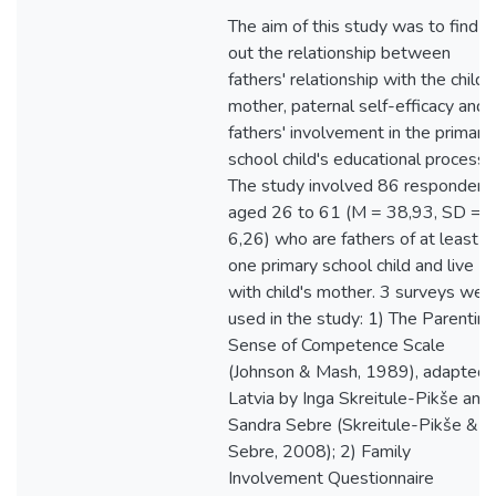
The aim of this study was to find
out the relationship between
fathers' relationship with the child'
mother, paternal self-efficacy and
fathers' involvement in the primary
school child's educational process.
The study involved 86 respondent
aged 26 to 61 (M = 38,93, SD =
6,26) who are fathers of at least
one primary school child and live
with child's mother. 3 surveys wer
used in the study: 1) The Parenting
Sense of Competence Scale
(Johnson & Mash, 1989), adapted i
Latvia by Inga Skreitule-Pikše and
Sandra Sebre (Skreitule-Pikše &
Sebre, 2008); 2) Family
Involvement Questionnaire