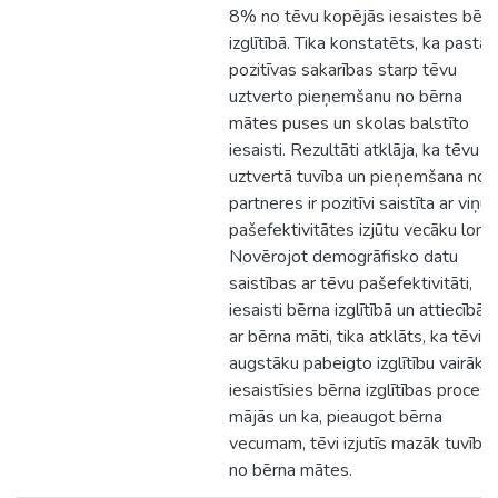
8% no tēvu kopējās iesaistes bērn
izglītībā. Tika konstatēts, ka pastāv
pozitīvas sakarības starp tēvu
uztverto pieņemšanu no bērna
mātes puses un skolas balstīto
iesaisti. Rezultāti atklāja, ka tēvu
uztvertā tuvība un pieņemšana no
partneres ir pozitīvi saistīta ar viņu
pašefektivitātes izjūtu vecāku lomā
Novērojot demogrāfisko datu
saistības ar tēvu pašefektivitāti,
iesaisti bērna izglītībā un attiecībā
ar bērna māti, tika atklāts, ka tēvi a
augstāku pabeigto izglītību vairāk
iesaistīsies bērna izglītības procesā
mājās un ka, pieaugot bērna
vecumam, tēvi izjutīs mazāk tuvība
no bērna mātes.