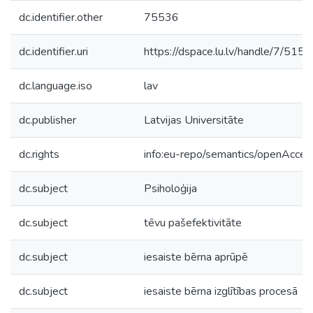
dc.identifier.other
75536
dc.identifier.uri
https://dspace.lu.lv/handle/7/515
dc.language.iso
lav
dc.publisher
Latvijas Universitāte
dc.rights
info:eu-repo/semantics/openAcces
dc.subject
Psiholoģija
dc.subject
tēvu pašefektivitāte
dc.subject
iesaiste bērna aprūpē
dc.subject
iesaiste bērna izglītības procesā