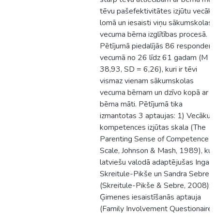
tēvu pašefektivitātes izjūtu vecāku
lomā un iesaisti viņu sākumskolas
vecuma bērna izglītības procesā.
Pētījumā piedalījās 86 respondenti
vecumā no 26 līdz 61 gadam (M =
38,93, SD = 6,26), kuri ir tēvi
vismaz vienam sākumskolas
vecuma bērnam un dzīvo kopā ar šī
bērna māti. Pētījumā tika
izmantotas 3 aptaujas: 1) Vecāku
kompetences izjūtas skala (The
Parenting Sense of Competence
Scale, Johnson & Mash, 1989), kur
latviešu valodā adaptējušas Inga
Skreitule-Pikše un Sandra Sebre
(Skreitule-Pikše & Sebre, 2008); 2
Ģimenes iesaistīšanās aptauja
(Family Involvement Questionaire,