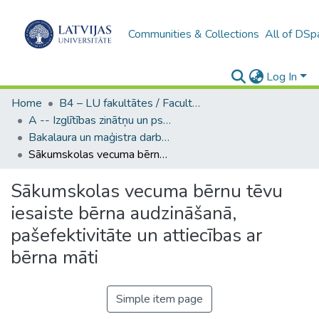
Communities & Collections
All of DSp
Log In
Home
B4 – LU fakultātes / Faculties of the UL
A -- Izglītības zinātņu un psiholoģijas fakultāte / Faculty of Education Sciences and Psychology
Bakalaura un maģistra darbi (PPMF) / Bachelor's and Master's theses
Sākumskolas vecuma bērnu tēvu iesaiste bērna audzināšanā, pašefektivitāte un attiecības ar bērna māti
Sākumskolas vecuma bērnu tēvu
iesaiste bērna audzināšanā,
pašefektivitāte un attiecības ar
bērna māti
Simple item page