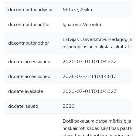
dc.contributor.advisor
Miltuze, Anika
dc.contributor.author
Ignatova, Veronika
Latvijas Universitāte. Pedagoģijas,
dc.contributor.other
psiholoģijas un mākslas fakultāte
dc.date.accessioned
2020-07-01T01:04:32Z
dc.date.accessioned
2025-07-22T10:14:51Z
dc.date.available
2020-07-01T01:04:32Z
dc.date.issued
2020
Dotā bakalaura darba mērķis bija
noskaidrot, kādas saistības pastāv
starp tēvu attiecībām ar bērna māti