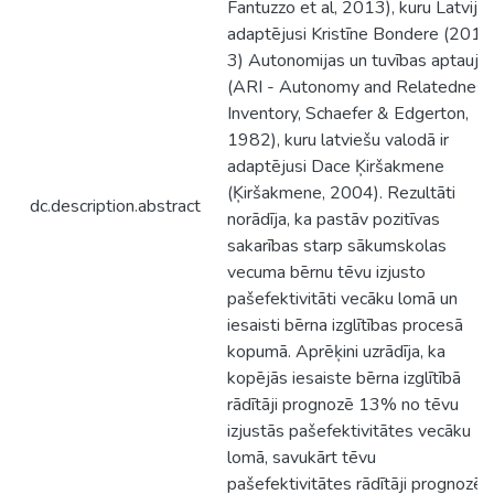
Fantuzzo et al, 2013), kuru Latvijā i
adaptējusi Kristīne Bondere (2014)
3) Autonomijas un tuvības aptauja
(ARI - Autonomy and Relatedness
Inventory, Schaefer & Edgerton,
1982), kuru latviešu valodā ir
adaptējusi Dace Ķiršakmene
(Ķiršakmene, 2004). Rezultāti
dc.description.abstract
norādīja, ka pastāv pozitīvas
sakarības starp sākumskolas
vecuma bērnu tēvu izjusto
pašefektivitāti vecāku lomā un
iesaisti bērna izglītības procesā
kopumā. Aprēķini uzrādīja, ka
kopējās iesaiste bērna izglītībā
rādītāji prognozē 13% no tēvu
izjustās pašefektivitātes vecāku
lomā, savukārt tēvu
pašefektivitātes rādītāji prognozē