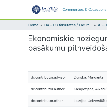
Communities & Collections
Home
B4 – LU fakultātes / Faculties of the UL
Ekonomiskie noziegum
pasākumu pilnveidoš
dc.contributor.advisor
Dunska, Margarita
dc.contributor.author
Karapetjana, Aikanu
dc.contributor.other
Latvijas Universitāt