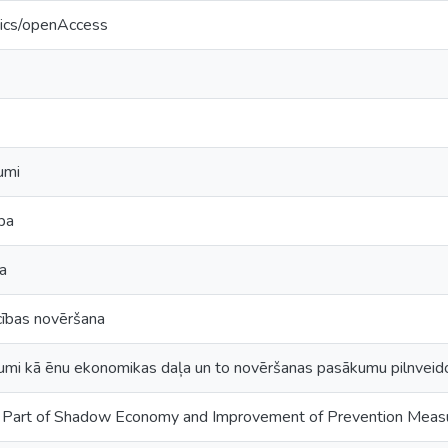
tics/openAccess
umi
ība
a
cības novēršana
umi kā ēnu ekonomikas daļa un to novēršanas pasākumu pilnveid
 Part of Shadow Economy and Improvement of Prevention Meas