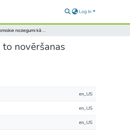
Log In
Ekonomiskie noziegumi kā ēnu ekonomikas daļa un to novēršanas pasākumu pilnveidošana.
 to novēršanas
en_US
en_US
en_US