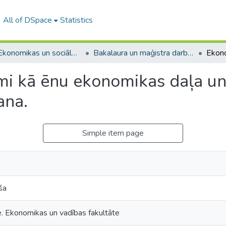
All of DSpace
Statistics
A -- Ekonomikas un sociālo zinātņu fakultāte / Faculty of Economics and Social Sciences
Bakalaura un maģistra darbi (ESZF) / Bachelor's and Master's theses
i kā ēnu ekonomikas daļa un
ana.
Simple item page
ša
e. Ekonomikas un vadības fakultāte