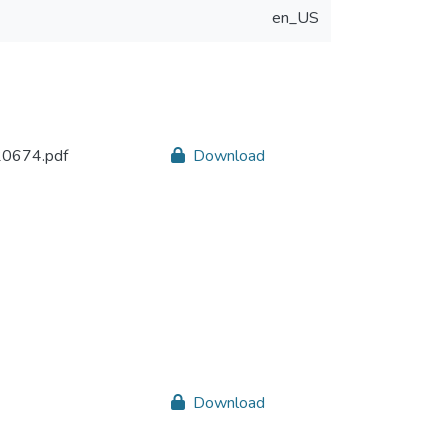
en_US
20674.pdf
Download
Download