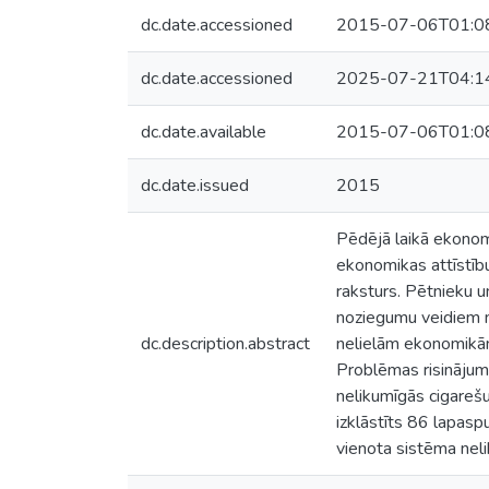
dc.date.accessioned
2015-07-06T01:0
dc.date.accessioned
2025-07-21T04:1
dc.date.available
2015-07-06T01:0
dc.date.issued
2015
Pēdējā laikā ekonomi
ekonomikas attīstīb
raksturs. Pētnieku u
noziegumu veidiem na
dc.description.abstract
nelielām ekonomikām,
Problēmas risinājums
nelikumīgās cigarešu
izklāstīts 86 lapaspu
vienota sistēma neli