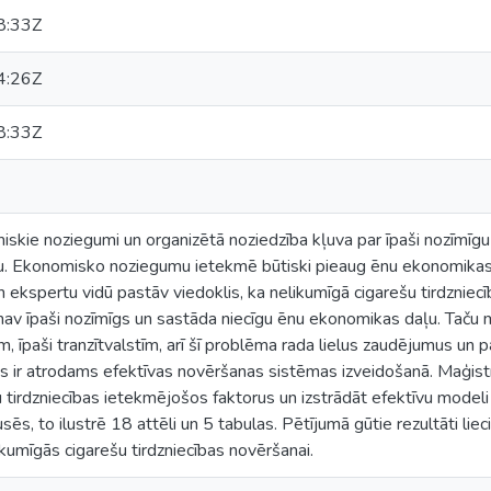
8:33Z
4:26Z
8:33Z
skie noziegumi un organizētā noziedzība kļuva par īpaši nozīmīgu
u. Ekonomisko noziegumu ietekmē būtiski pieaug ēnu ekonomikas a
n ekspertu vidū pastāv viedoklis, ka nelikumīgā cigarešu tirdznie
v īpaši nozīmīgs un sastāda niecīgu ēnu ekonomikas daļu. Taču maģ
 īpaši tranzītvalstīm, arī šī problēma rada lielus zaudējumus un 
 ir atrodams efektīvas novēršanas sistēmas izveidošanā. Maģistra
 tirdzniecības ietekmējošos faktorus un izstrādāt efektīvu modeli 
sēs, to ilustrē 18 attēli un 5 tabulas. Pētījumā gūtie rezultāti lieci
kumīgās cigarešu tirdzniecības novēršanai.