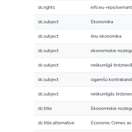
dc.rights
info:eu-repo/seman
dc.subject
Ekonomika
dc.subject
ēnu ekonomika
dc.subject
ekonomiskie nozieg
dc.subject
nelikumīgā tirdzniec
dc.subject
cigarešu kontraband
dc.subject
nelikumīgās tirdznie
dc.title
Ekonomiskie nozieg
dc.title.alternative
Economic Crimes as