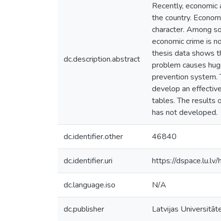
Recently, economic 
the country. Economi
character. Among som
economic crime is no
thesis data shows th
dc.description.abstract
problem causes huge
prevention system. Th
develop an effective
tables. The results 
has not developed.
dc.identifier.other
46840
dc.identifier.uri
https://dspace.lu.l
dc.language.iso
N/A
dc.publisher
Latvijas Universitāt