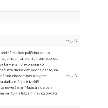
en_US
 problēmu, kas palēnina valsts
pjoms un tai piemīt internacionāls
cība kā viens no ekonomisko
istra darba dati liecina par to, ka
palēnina ekonomikas izaugsmi.
en_US
 darba mērķis ir izpētīt
to novēršanai. Maģistra darbs ir
na par to, ka līdz šim nav izstrādāta