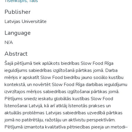
Tisenkopfs, Tālis
Publisher
Latvijas Universitāte
Language
N/A
Abstract
Šajā pētījumā tiek aplūkots biedrības Slow Food Rīga
ieguldījums sabiedrības izglītošanā pārtikas jomā. Darba
mērķis ir apskatīt Slow Food biedrību jauno sociālo kustību
kontekstā, un novērtēt Slow Food Rīga darbības ieguldījumu
izvirzītajos mērķos sabiedrības izglītošanai pārtikas jomā.
Pētījums sniedz ieskatu globālās kustības Slow Food
īstenošanai Latvijā, kā arī atklāj īstenotās prakses un
aktuālās problēmas Latvijas sabiedrības uzvedībā pārtikas
jomā no patērētāju, ražotāju un aktīvistu perspektīvām.
Pētījumā izmantota kvalitatīva pētniecības pieeja un metodi–