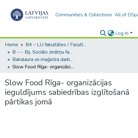
Communities & Collections
All of DSp
Log In
Home
B4 – LU fakultātes / Faculties of the UL
B --- Bij. Sociālo zinātņu fakultātes noslēguma darbi / Faculty of Social Sciences - Graduate works
Bakalaura un maģistra darbi (SZF) / Bachelor's and Master's theses
Slow Food Rīga- organizācijas ieguldījums sabiedrības izglītošanā pārtikas jomā
Slow Food Rīga- organizācijas
ieguldījums sabiedrības izglītošanā
pārtikas jomā