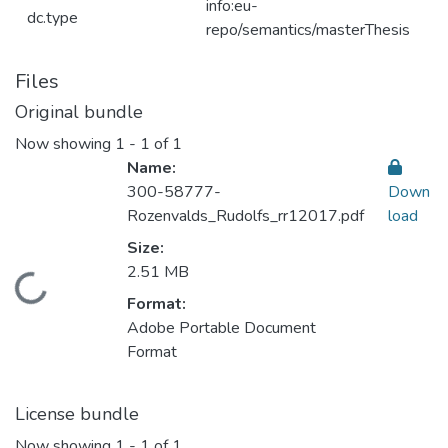
info:eu-
dc.type
repo/semantics/masterThesis
Files
Original bundle
Now showing
1 - 1 of 1
Name:
300-58777-
Down
Rozenvalds_Rudolfs_rr12017.pdf
load
Size:
2.51 MB
Loading...
Format:
Adobe Portable Document
Format
License bundle
Now showing
1 - 1 of 1