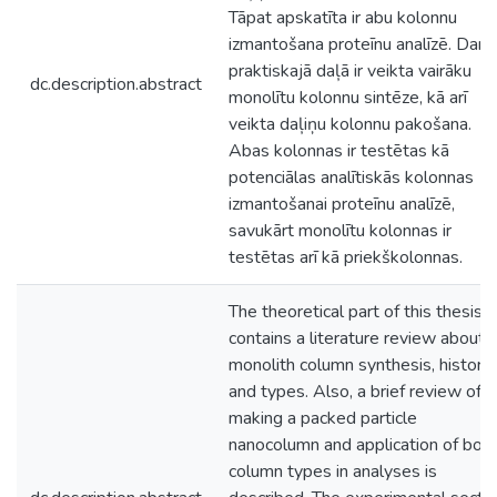
Tāpat apskatīta ir abu kolonnu
izmantošana proteīnu analīzē. Darb
praktiskajā daļā ir veikta vairāku
dc.description.abstract
monolītu kolonnu sintēze, kā arī
veikta daļiņu kolonnu pakošana.
Abas kolonnas ir testētas kā
potenciālas analītiskās kolonnas
izmantošanai proteīnu analīzē,
savukārt monolītu kolonnas ir
testētas arī kā priekškolonnas.
The theoretical part of this thesis
contains a literature review about
monolith column synthesis, history
and types. Also, a brief review of
making a packed particle
nanocolumn and application of bot
column types in analyses is