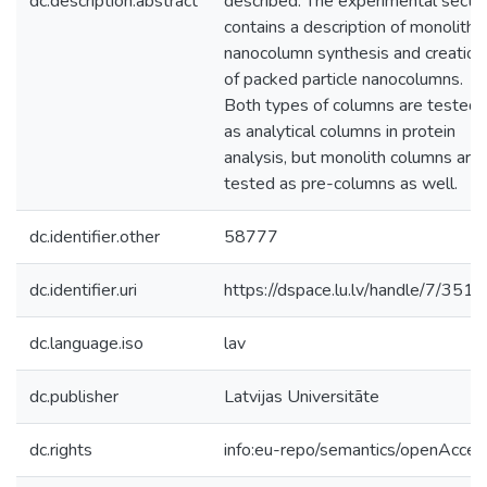
dc.description.abstract
described. The experimental secti
contains a description of monolith
nanocolumn synthesis and creation
of packed particle nanocolumns.
Both types of columns are tested
as analytical columns in protein
analysis, but monolith columns are
tested as pre-columns as well.
dc.identifier.other
58777
dc.identifier.uri
https://dspace.lu.lv/handle/7/351
dc.language.iso
lav
dc.publisher
Latvijas Universitāte
dc.rights
info:eu-repo/semantics/openAcces