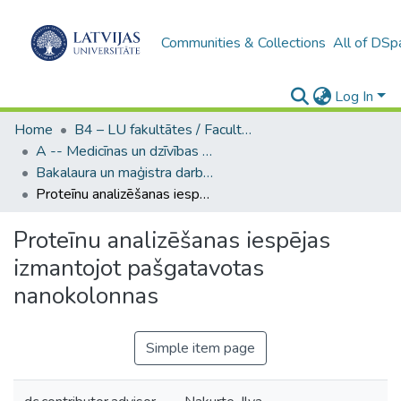
Communities & Collections
All of DSp
Log In
Home
B4 – LU fakultātes / Faculties of the UL
A -- Medicīnas un dzīvības zinātņu fakultāte / Faculty of Medicine and Life Sciences
Bakalaura un maģistra darbi (MDZF) / Bachelor's and Master's theses
Proteīnu analizēšanas iespējas izmantojot pašgatavotas nanokolonnas
Proteīnu analizēšanas iespējas
izmantojot pašgatavotas
nanokolonnas
Simple item page