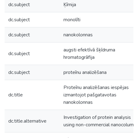
dc.subject
Ķīmija
dc.subject
monolīti
dc.subject
nanokolonnas
augsti efektīvā šķīdruma
dc.subject
hromatogrāfija
dc.subject
proteīnu analizēšana
Proteīnu analizēšanas iespējas
dc.title
izmantojot pašgatavotas
nanokolonnas
Investigation of protein analysis
dc.title.alternative
using non-commercial nanocolumn