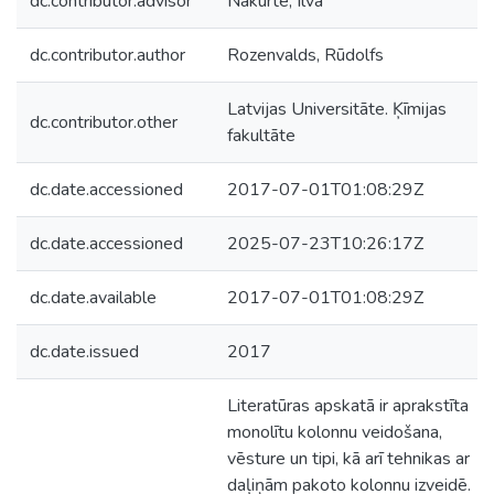
dc.contributor.advisor
Nakurte, Ilva
dc.contributor.author
Rozenvalds, Rūdolfs
Latvijas Universitāte. Ķīmijas
dc.contributor.other
fakultāte
dc.date.accessioned
2017-07-01T01:08:29Z
dc.date.accessioned
2025-07-23T10:26:17Z
dc.date.available
2017-07-01T01:08:29Z
dc.date.issued
2017
Literatūras apskatā ir aprakstīta
monolītu kolonnu veidošana,
vēsture un tipi, kā arī tehnikas ar
daļiņām pakoto kolonnu izveidē.