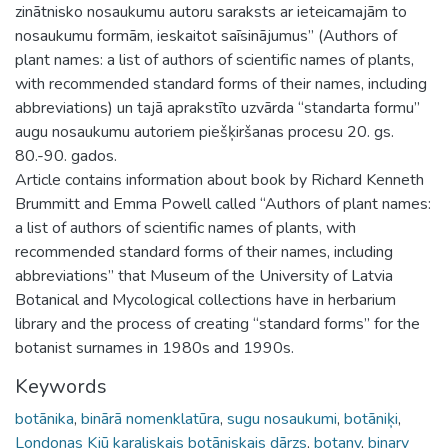
zinātnisko nosaukumu autoru saraksts ar ieteicamajām to
nosaukumu formām, ieskaitot saīsinājumus” (Authors of
plant names: a list of authors of scientific names of plants,
with recommended standard forms of their names, including
abbreviations) un tajā aprakstīto uzvārda “standarta formu”
augu nosaukumu autoriem piešķiršanas procesu 20. gs.
80.-90. gados.
Article contains information about book by Richard Kenneth
Brummitt and Emma Powell called “Authors of plant names:
a list of authors of scientific names of plants, with
recommended standard forms of their names, including
abbreviations” that Museum of the University of Latvia
Botanical and Mycological collections have in herbarium
library and the process of creating “standard forms” for the
botanist surnames in 1980s and 1990s.
Keywords
botānika
,
binārā nomenklatūra
,
sugu nosaukumi
,
botāniķi
,
Londonas Kjū karaliskais botāniskais dārzs
,
botany
,
binary