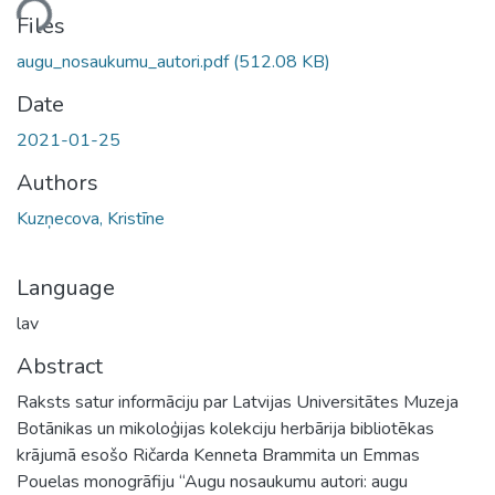
ding...
Files
augu_nosaukumu_autori.pdf
(512.08 KB)
Date
2021-01-25
Authors
Kuzņecova, Kristīne
Language
lav
Abstract
Raksts satur informāciju par Latvijas Universitātes Muzeja
Botānikas un mikoloģijas kolekciju herbārija bibliotēkas
krājumā esošo Ričarda Kenneta Brammita un Emmas
Pouelas monogrāfiju “Augu nosaukumu autori: augu