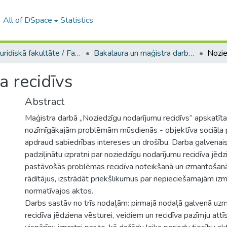
All of DSpace
Statistics
A -- Juridiskā fakultāte / Faculty of Law
Bakalaura un maģistra darbi (JF) / Bachelor's and Master's theses
a recidīvs
Abstract
Maģistra darbā „Noziedzīgu nodarījumu recidīvs” apskatīta
nozīmīgākajām problēmām mūsdienās - objektīva sociāla p
apdraud sabiedrības intereses un drošību. Darba galvenais
padziļinātu izpratni par noziedzīgu nodarījumu recidīva jēdz
pastāvošās problēmas recidīva noteikšanā un izmantošanā,
rādītājus, izstrādāt priekšlikumus par nepieciešamajām iz
normatīvajos aktos.
Darbs sastāv no trīs nodaļām: pirmajā nodaļā galvenā uzm
recidīva jēdziena vēsturei, veidiem un recidīva pazīmju attīst