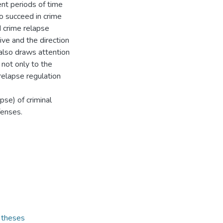
ent periods of time
to succeed in crime
 crime relapse
ive and the direction
 also draws attention
not only to the
 relapse regulation
pse) of criminal
fenses.
s theses