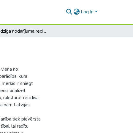
Log In
Noziedzīga nodarījuma recidīvs
 viena no
arādība, kura
 mērķis ir sniegt
ienu, analizēt
 raksturot recidīva
maiņām Latvijas
anība tiek pievērsta
ībai, lai radītu