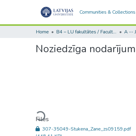
Communities & Collections
Home
B4 – LU fakultātes / Faculties of the UL
Noziedzīga nodarījum
Loading...
Files
307-35049-Stukena_Zane_zs09159.pdf