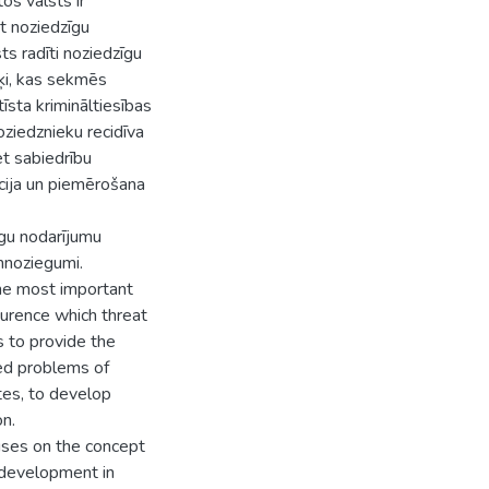
tos valsts ir
kt noziedzīgu
ts radīti noziedzīgu
ķi, kas sekmēs
īsta krimināltiesības
ziedznieku recidīva
et sabiedrību
cija un piemērošana
īgu nodarījumu
umnoziegumi.
the most important
urence which threat
s to provide the
ted problems of
ates, to develop
on.
cuses on the concept
e development in