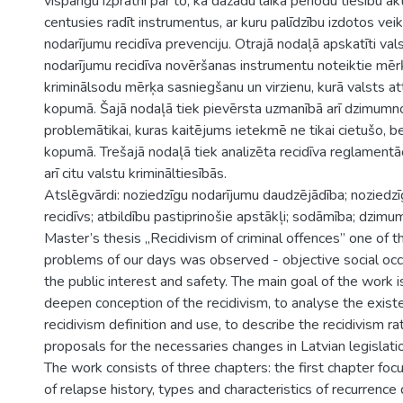
vispārīgu izpratni par to, kā dažādu laika periodu tiesību ak
centusies radīt instrumentus, ar kuru palīdzību izdotos vei
nodarījumu recidīva prevenciju. Otrajā nodaļā apskatīti vals
nodarījumu recidīva novēršanas instrumentu noteiktie mēr
kriminālsodu mērķa sasniegšanu un virzienu, kurā valsts att
kopumā. Šajā nodaļā tiek pievērsta uzmanībā arī dzimumno
problemātikai, kuras kaitējums ietekmē ne tikai cietušo, b
kopumā. Trešajā nodaļā tiek analizēta recidīva reglamentā
arī citu valstu krimināltiesībās.
Atslēgvārdi: noziedzīgu nodarījumu daudzējādība; noziedz
recidīvs; atbildību pastiprinošie apstākļi; sodāmība; dzim
Master’s thesis „Recidivism of criminal offences” one of 
problems of our days was observed - objective social occ
the public interest and safety. The main goal of the work i
deepen conception of the recidivism, to analyse the exis
recidivism definition and use, to describe the recidivism r
proposals for the necessaries changes in Latvian legislati
The work consists of three chapters: the first chapter fo
of relapse history, types and characteristics of recurrenc