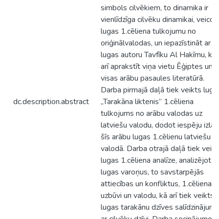
simbols cilvēkiem, to dinamika ir
vienlīdzīga cilvēku dinamikai, veicot
lugas 1.cēliena tulkojumu no
oriģinālvalodas, un iepazīstināt ar
lugas autoru Tavfīku Al Hakīmu, kā
arī aprakstīt viņa vietu Ēģiptes un
visas arābu pasaules literatūrā.
Darba pirmajā daļā tiek veikts luga
dc.description.abstract
„Tarakāna liktenis” 1.cēliena
tulkojums no arābu valodas uz
latviešu valodu, dodot iespēju izlas
šīs arābu lugas 1.cēlienu latviešu
valodā. Darba otrajā daļā tiek veik
lugas 1.cēliena analīze, analizējot
lugas varoņus, to savstarpējās
attiecības un konfliktus, 1.cēliena
uzbūvi un valodu, kā arī tiek veikts
lugas tarakānu dzīves salīdzinājum