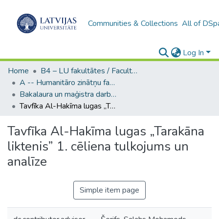
Communities & Collections
All of DSp
Log In
Home
B4 – LU fakultātes / Faculties of the UL
A -- Humanitāro zinātņu fakultāte / Faculty of Humanities
Bakalaura un maģistra darbi (HZF) / Bachelor's and Master's theses
Tavfīka Al-Hakīma lugas „Tarakāna liktenis” 1. cēliena tulkojums un analīze
Tavfīka Al-Hakīma lugas „Tarakāna
liktenis” 1. cēliena tulkojums un
analīze
Simple item page