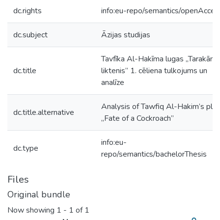
dc.rights
info:eu-repo/semantics/openAcces
dc.subject
Āzijas studijas
Tavfīka Al-Hakīma lugas „Tarakāna
dc.title
liktenis” 1. cēliena tulkojums un
analīze
Analysis of Tawfiq Al-Hakim’s pla
dc.title.alternative
„Fate of a Cockroach”
info:eu-
dc.type
repo/semantics/bachelorThesis
Files
Original bundle
Now showing
1 - 1 of 1