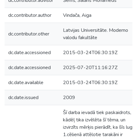
dc.contributor.advisor
Šerifs, Salahs Mohameds
dc.contributor.author
Vindača, Aiga
Latvijas Universitāte. Moderno
dc.contributor.other
valodu fakultāte
dc.date.accessioned
2015-03-24T06:30:19Z
dc.date.accessioned
2025-07-20T11:16:27Z
dc.date.available
2015-03-24T06:30:19Z
dc.date.issued
2009
Šī darba ievadā tiek paskaidrots,
kādēļ tika izvēlēta šī tēma, un
izvirzīts mērķis pierādīt, ka šīs luga
1.cēlienā attēlotie tarakāni ir