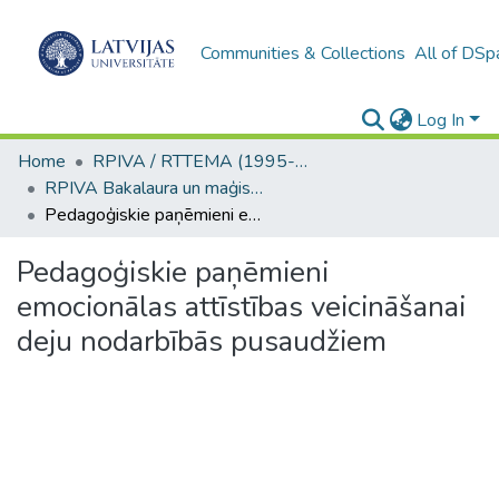
Communities & Collections
All of DSp
Log In
Home
RPIVA / RTTEMA (1995-2016)
RPIVA Bakalaura un maģistra darbi / RTTEMA Bachelor's and Master's theses (1995-2017)
Pedagoģiskie paņēmieni emocionālas attīstības veicināšanai deju nodarbībās pusaudžiem
Pedagoģiskie paņēmieni
emocionālas attīstības veicināšanai
deju nodarbībās pusaudžiem