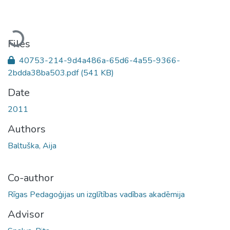
Loading...
Files
40753-214-9d4a486a-65d6-4a55-9366-
2bdda38ba503.pdf
(541 KB)
Date
2011
Authors
Baltuška, Aija
Co-author
Rīgas Pedagoģijas un izglītības vadības akadēmija
Advisor