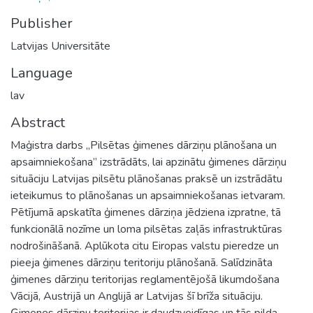
Publisher
Latvijas Universitāte
Language
lav
Abstract
Maģistra darbs „Pilsētas ģimenes dārziņu plānošana un
apsaimniekošana” izstrādāts, lai apzinātu ģimenes dārziņu
situāciju Latvijas pilsētu plānošanas praksē un izstrādātu
ieteikumus to plānošanas un apsaimniekošanas ietvaram.
Pētījumā apskatīta ģimenes dārziņa jēdziena izpratne, tā
funkcionālā nozīme un loma pilsētas zaļās infrastruktūras
nodrošināšanā. Aplūkota citu Eiropas valstu pieredze un
pieeja ģimenes dārziņu teritoriju plānošanā. Salīdzināta
ģimenes dārziņu teritorijas reglamentējošā likumdošana
Vācijā, Austrijā un Anglijā ar Latvijas šī brīža situāciju.
Ģimenes dārziņu teritorijas ir daudzveidīgas un tās pilda