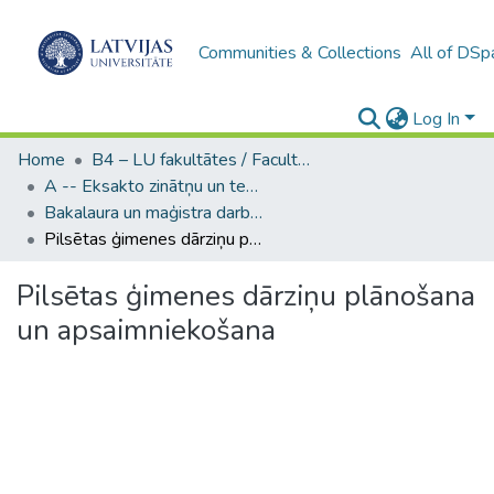
Communities & Collections
All of DSp
Log In
Home
B4 – LU fakultātes / Faculties of the UL
A -- Eksakto zinātņu un tehnoloģiju fakultāte / Faculty of Science and Technology
Bakalaura un maģistra darbi (EZTF) / Bachelor's and Master's theses
Pilsētas ģimenes dārziņu plānošana un apsaimniekošana
Pilsētas ģimenes dārziņu plānošana
un apsaimniekošana