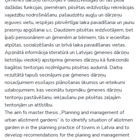
dažādas funkcijas, piemēram, pilsētas iedzīvotāju rekreācijas
vajadzību nodrošināšanu, pašaudzētu augļu un dārzeņu
ieguves vietu, iespējas pilnvērtīgai laika pavadīšanai un jaunu
prasmju apgūšanai u.c. Daudziem pilsētas iedzīvotājiem, bet
īpaši pensionāriem un ģimenēm ar bērniem, tās ir iecienītas
atpūtas, socializēšanās un brīvā laika pavadīšanas vietas.
Apzinātā informācija literatūrā un Latvijas ģimenes dārziņu
lietotāju viedokļi apstiprina ģimenes dārziņu kā funkcionāli
bagātas teritorijas nozīmīgumu pilsētas audumā. Darba
rezultātā tapuši secinājumi par ģimenes dārziņu
nosacījumiem esošajos plānošanas likumos un ieteikumi
uzlabojumiem, kas veicinātu turpmāku ģimenes dārziņu
teritoriju pastāvēšanu, iekļaušanu pie pilsētas zaļajām
teritorijām un attīstību.
The aim fo master thesis „Planning and management of
urban allotment gardens” is to idnetify situation of allotmen
garden in in the planning practice of towns in Latvia and to
develop recomendations for the planing and management