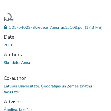
Loading...
Files
305-54029-Skredele_Anna_as13108.pdf
(17.8 MB)
Date
2016
Authors
Skredele, Anna
Co-author
Latvijas Universitāte. Ģeogrāfijas un Zemes zinātņu
fakultāte
Advisor
Āboliņa, Kristīne