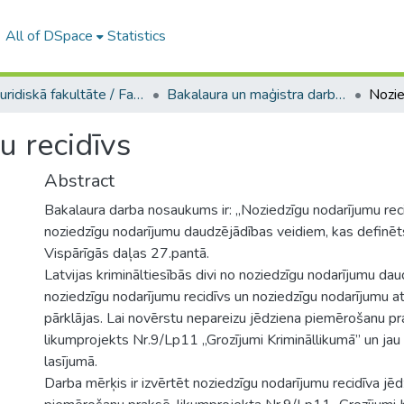
All of DSpace
Statistics
A -- Juridiskā fakultāte / Faculty of Law
Bakalaura un maģistra darbi (JF) / Bachelor's and Master's theses
u recidīvs
Abstract
Bakalaura darba nosaukums ir: „Noziedzīgu nodarījumu recid
noziedzīgu nodarījumu daudzējādības veidiem, kas definēt
Vispārīgās daļas 27.pantā.
Latvijas krimināltiesībās divi no noziedzīgu nodarījumu da
noziedzīgu nodarījumu recidīvs un noziedzīgu nodarījumu atk
pārklājas. Lai novērstu nepareizu jēdziena piemērošanu pra
likumprojekts Nr.9/Lp11 „Grozījumi Krimināllikumā” un ja
lasījumā.
Darba mērķis ir izvērtēt noziedzīgu nodarījumu recidīva jēd