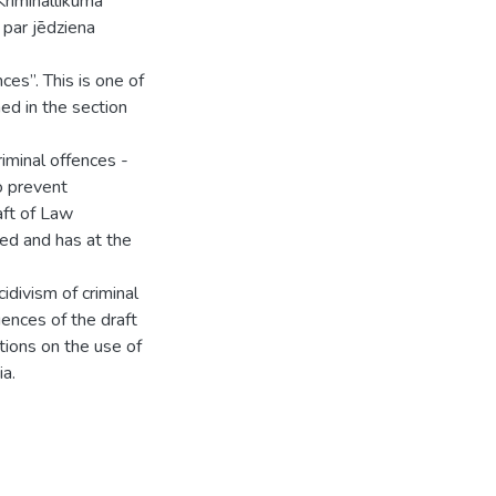
rimināllikumā”
 par jēdziena
ces”. This is one of
ned in the section
riminal offences -
to prevent
aft of Law
ed and has at the
idivism of criminal
uences of the draft
ions on the use of
ia.