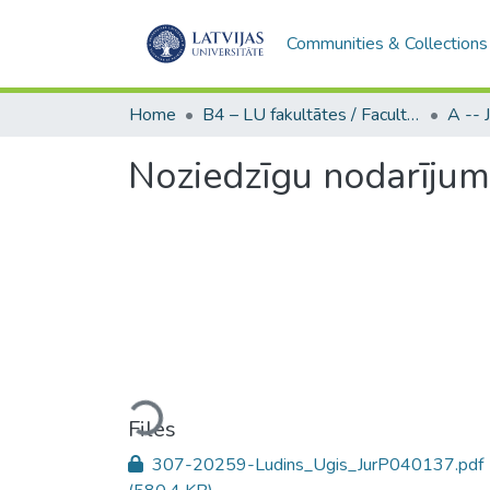
Communities & Collections
Home
B4 – LU fakultātes / Faculties of the UL
Noziedzīgu nodarījum
Loading...
Files
307-20259-Ludins_Ugis_JurP040137.pdf