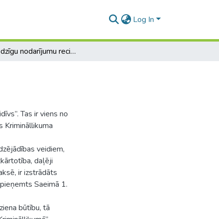
Log In
Noziedzīgu nodarījumu recidīvs
īvs”. Tas ir viens no
s Krimināllikuma
udzējādības veidiem,
ārtotība, daļēji
ksē, ir izstrādāts
u pieņemts Saeimā 1.
ziena būtību, tā