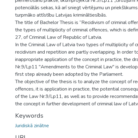
piemērošanu praksē, likumprojekta Nr.9/Lp11 „Grozījumi K
potenciālās sekas, kā arī sniegt vērtējumu un priekšlikums
turpmāko attīstību Latvijas krimināltiesībās.
The title of Bachelor Thesis is “Recidivism of criminal offen
the types of multiplicity of criminal offences, which is defi
27, of Criminal Law of Republic of Latvia.
In the Criminal Law of Latvia two types of multiplicity of c
recidivism and repetition are partly overlapping. In order 
inappropriate application of the concept in practice, the dr
Nr.9/Lp11 "Amendments to the Criminal Law" is develop
first step already been adopted by the Parliament.
The objective of the thesis is to analyze the concept of rec
offences, it is application in practice, the potential conseq
of the Law Nr.9/Lp11, as well as to provide recommendat
the concept in further development of criminal law of Latv
Keywords
Juridiskā zinātne
URI